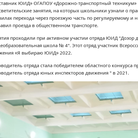
ставник ЮИД» ОГАПОУ «Дорожно-транспортный техникум»
светительские занятия, на которых школьники узнали о пра
вилах перехода через проезжую часть по регулируемому и
равил проезда в общественном транспорте.
ятия проходили при активном участии отряда ЮИД "Дозор 
еобразовательная школа № 4". Этот отряд участник Всерос
жения «Я выбираю ЮИД» 2022.
оводитель отряда стала победителем областного конкурса 
оводитель отряда юных инспекторов движения " в 2021.