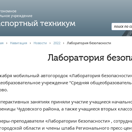
втономное
льное учреждение
спортный техникум
ая
›
Навигация
›
Новости
›
2022
›
Лаборатория безопасности
Лаборатория безоп
екабря мобильный автогородок «Лаборатория безопасности
еобразовательное учреждение "Средняя общеобразовательн
ово.
нтерактивных занятиях приняли участие учащиеся начально
реницы Чудовского района, а также учащиеся вторых класс
неры-преподаватели «Лаборатории безопасности» , сотруд
городской области и члены штаба Регионального пресс-цен