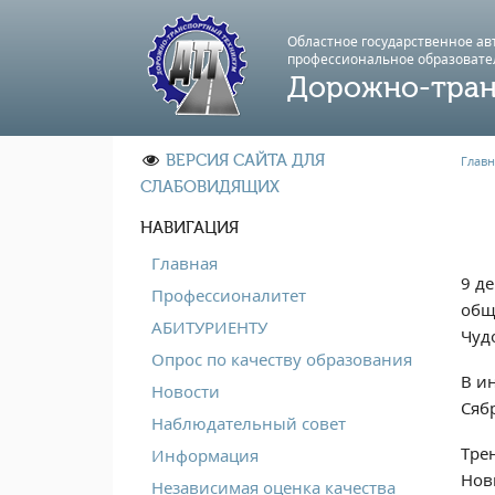
Областное государственное а
профессиональноe образовате
Дорожно-тран
ВЕРСИЯ САЙТА ДЛЯ
Главн
СЛАБОВИДЯЩИХ
НАВИГАЦИЯ
Главная
9 д
Профессионалитет
общ
АБИТУРИЕНТУ
Чуд
Опрос по качеству образования
В и
Новости
Сяб
Наблюдательный совет
Тре
Информация
Нов
Независимая оценка качества