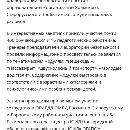
«Лаборатория безопасности» посетил
Независимая оценка качества
образовательные организации Холмского,
Профориентация
Старорусского и Любытинского муниципальных
Обращения онлайн
районов.
Контакты
В интерактивных занятиях приняли участие почти
Региональный центр по профилактике ДДТТ
400 обучающихся и 15 педагогических работника.
Учебно-производственный комплекс
Тренеры-преподаватели Лаборатории безопасности
провели информационно-просветительские занятия
Центр карьеры
по тематическим модулям: «Пешеходы»,
Противодействие коррупции
«Пассажиры», «Двухколесный транспорт», «Молодые
Всероссийское чемпионатное движение
водители». Содержание модулей выстроено в
Региональная инновационная площадка
соответствии с возрастными категориями и
психологическими особенностями детей.
СВЕДЕНИЯ ОБ ОБРАЗОВАТЕЛЬНОЙ ОРГАНИЗАЦИИ
Занятия проходили при активном участии
Основные сведения
сотрудников ОГИБДД ОМВД России по Старорусскому
Структура и органы управления образовательной
и Боровичскому районах и участии членов штаба
организацией
Регионального пресс-центра ЮИД Новгородской
Документы
области, отряда «Наставник ЮИД» ОГАПОУ