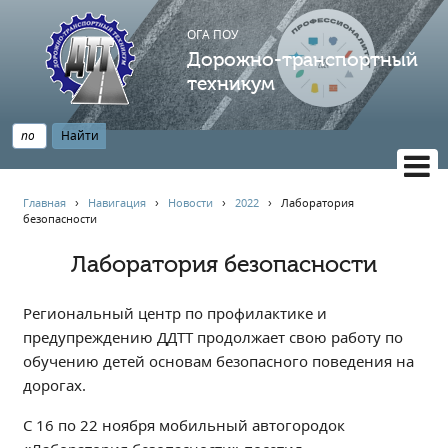
ОГА ПОУ
Дорожно-транспортный
техникум
ВЕРСИЯ САЙТА ДЛЯ СЛАБОВИДЯЩИХ
Главная
›
Навигация
›
Новости
›
2022
›
Лаборатория
безопасности
НАВИГАЦИЯ
Главная
Лаборатория безопасности
Профессионалитет
Региональный центр по профилактике и
АБИТУРИЕНТУ
предупреждению ДДТТ продолжает свою работу по
Опрос по качеству образования
обучению детей основам безопасного поведения на
Новости
дорогах.
Наблюдательный совет
С 16 по 22 ноября мобильный автогородок
Информация