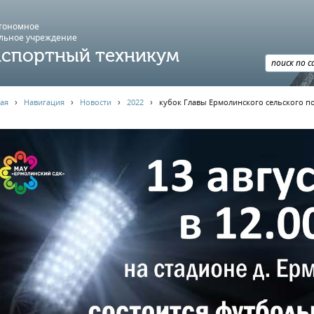
втономное
льное учреждение
спортный техникум
ая
›
Навигация
›
Новости
›
2022
›
кубок Главы Ермолинского сельского п