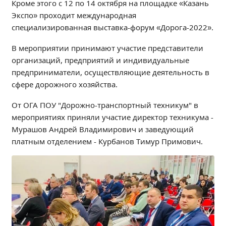
Кроме этого с 12 по 14 октября на площадке «Казань
Образование
Экспо» проходит международная
Образовательные стандарты и требования
специализированная выставка-форум «Дорога-2022».
Руководство
В мероприятии принимают участие представители
Педагогический состав
организаций, предприятий и индивидуальные
Материально-техническое обеспечение и
предприниматели, осуществляющие деятельность в
оснащенность образовательного процесса.
сфере дорожного хозяйства.
Доступная среда
Стипендии и меры поддержки обучающихся
От ОГА ПОУ "Дорожно-транспортный техникум" в
мероприятиях приняли участие директор техникума -
Платные образовательные услуги
Мурашов Андрей Владимирович и заведующий
Финансово-хозяйственная деятельность
платным отделением - Курбанов Тимур Примович.
Вакантные места для приёма (перевода)
Международное сотрудничество
Организация питания в образовательной
организации
УЧЕБНАЯ РАБОТА