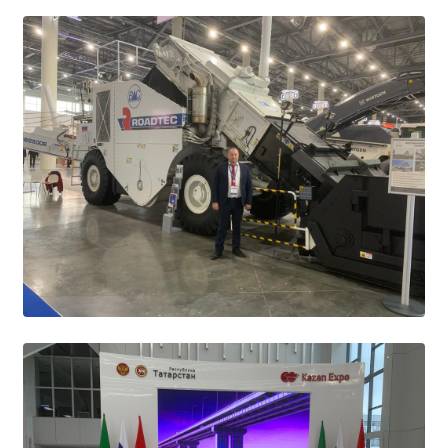
Студенческий совет
Студенческий спортивный клуб
МЕТОДИЧЕСКАЯ РАБОТА
В помощь педагогам и мастерам ПО
ПРОЧЕЕ
История нашего техникума
Фотографии техникума
ПОЛЕЗНЫЕ ССЫЛКИ
Министерство науки и высшего образования
РФ
Главное управление по контролю за оборотом
наркотиков