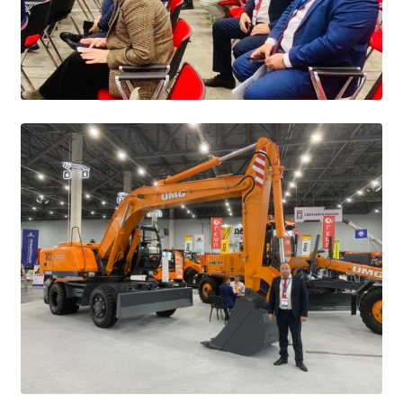
Расписание занятий
Заочное отделение
Локальные акты
ВОСПИТАТЕЛЬНАЯ РАБОТА
Безопасность на железной дороге
ГТО
Дополнительное образование
Информационная безопасность
Информация для детей-сирот
Памятные даты военной истории
Пожарная безопасность
Программа воспитания
Противодействие терроризму
Профилактическая работа
Работа педагога-психолога