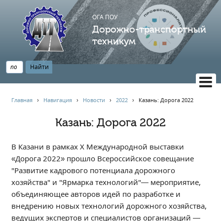
ОГА ПОУ
Дорожно-транспортный
техникум
ВЕРСИЯ САЙТА ДЛЯ СЛАБОВИДЯЩИХ
Главная
›
Навигация
›
Новости
›
2022
›
Казань: Дорога 2022
НАВИГАЦИЯ
Казань: Дорога 2022
Главная
Профессионалитет
В Казани в рамках X Международной выставки
АБИТУРИЕНТУ
«Дорога 2022» прошло Всероссийское совещание
"Развитие кадрового потенциала дорожного
Опрос по качеству образования
хозяйства" и "Ярмарка технологий"— мероприятие,
Новости
объединяющее авторов идей по разработке и
Наблюдательный совет
внедрению новых технологий дорожного хозяйства,
Информация
ведущих экспертов и специалистов организаций —