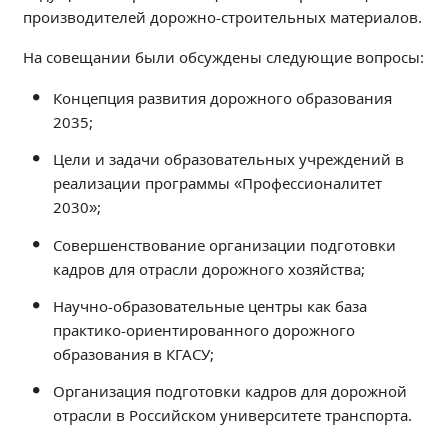
Независимая оценка качества
производителей дорожно-строительных материалов.
Профориентация
На совещании были обсуждены следующие вопросы:
Обращения онлайн
Концепция развития дорожного образования
Контакты
2035;
Региональный центр по профилактике ДДТТ
Цели и задачи образовательных учреждений в
Учебно-производственный комплекс
реализации программы «Профессионалитет
Центр карьеры
2030»;
Противодействие коррупции
Совершенствование организации подготовки
Всероссийское чемпионатное движение
кадров для отрасли дорожного хозяйства;
Региональная инновационная площадка
Научно-образовательные центры как база
практико-ориентированного дорожного
СВЕДЕНИЯ ОБ ОБРАЗОВАТЕЛЬНОЙ ОРГАНИЗАЦИИ
образования в КГАСУ;
Основные сведения
Организация подготовки кадров для дорожной
Структура и органы управления образовательной
организацией
отрасли в Российском университете транспорта.
Документы