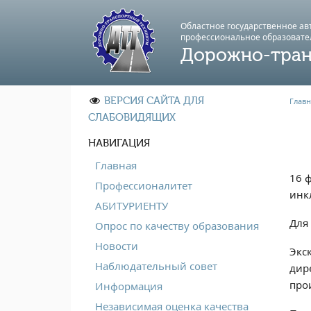
Областное государственное а
профессиональноe образовате
Дорожно-тран
ВЕРСИЯ САЙТА ДЛЯ
Главн
СЛАБОВИДЯЩИХ
НАВИГАЦИЯ
Главная
16 
Профессионалитет
инк
АБИТУРИЕНТУ
Для
Опрос по качеству образования
Новости
Экс
Наблюдательный совет
дир
про
Информация
Независимая оценка качества