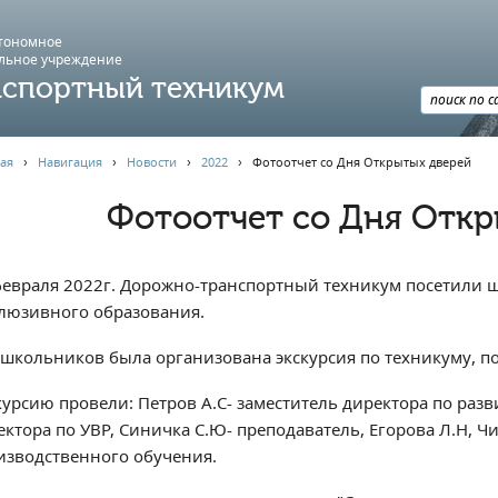
втономное
льное учреждение
спортный техникум
ая
›
Навигация
›
Новости
›
2022
›
Фотоотчет со Дня Открытых дверей
Фотоотчет со Дня Откр
февраля 2022г. Дорожно-транспортный техникум посетили ш
люзивного образования.
 школьников была организована экскурсия по техникуму, п
курсию провели: Петров А.С- заместитель директора по раз
ектора по УВР, Синичка С.Ю- преподаватель, Егорова Л.Н, Чи
изводственного обучения.