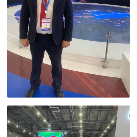
Образование
Образовательные стандарты и требования
Руководство
Педагогический состав
Материально-техническое обеспечение и
оснащенность образовательного процесса.
Доступная среда
Стипендии и меры поддержки обучающихся
Платные образовательные услуги
Финансово-хозяйственная деятельность
Вакантные места для приёма (перевода)
Международное сотрудничество
Организация питания в образовательной
организации
УЧЕБНАЯ РАБОТА