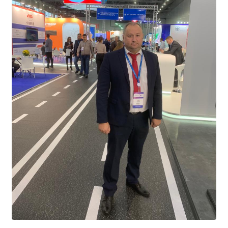
Расписание занятий
Заочное отделение
Локальные акты
ВОСПИТАТЕЛЬНАЯ РАБОТА
Безопасность на железной дороге
ГТО
Дополнительное образование
Информационная безопасность
Информация для детей-сирот
Памятные даты военной истории
Пожарная безопасность
Программа воспитания
Противодействие терроризму
Профилактическая работа
Работа педагога-психолога