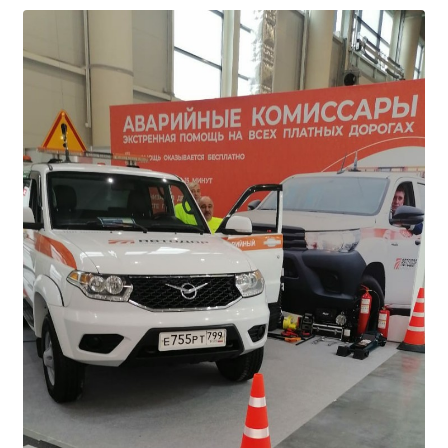
Студенческий совет
Студенческий спортивный клуб
МЕТОДИЧЕСКАЯ РАБОТА
В помощь педагогам и мастерам ПО
ПРОЧЕЕ
История нашего техникума
Фотографии техникума
ПОЛЕЗНЫЕ ССЫЛКИ
Министерство науки и высшего образования
РФ
Главное управление по контролю за оборотом
наркотиков