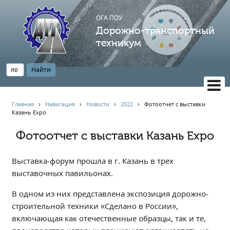
ОГА ПОУ
Дорожно-транспортный
техникум
ВЕРСИЯ САЙТА ДЛЯ СЛАБОВИДЯЩИХ
Главная
›
Навигация
›
Новости
›
2022
›
Фотоотчет с выставки
Казань Expo
НАВИГАЦИЯ
Главная
Фотоотчет с выставки Казань Expo
Профессионалитет
Выставка-форум прошла в г. Казань в трех
АБИТУРИЕНТУ
выставочных павильонах.
Опрос по качеству образования
Новости
В одном из них представлена экспозиция дорожно-
строительной техники «Сделано в России»,
Наблюдательный совет
включающая как отечественные образцы, так и те,
Информация