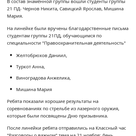
В состав знамённой группы вошли студенты группы
Независимая оценка качества
21 ПД- Чернов Никита, Савицкий Ярослав, Мишина
Профориентация
Мария.
Обращения онлайн
На линейке были вручены благодарственные письма
Контакты
студентам группы 21ПД, обучающимся по
Региональный центр по профилактике ДДТТ
специальности "Правоохранительная деятельность"
Учебно-производственный комплекс
Желтобрюхов Даниил,
Центр карьеры
Противодействие коррупции
Туркот Анна,
Всероссийское чемпионатное движение
Виноградова Анжелика,
Региональная инновационная площадка
Мишина Мария
СВЕДЕНИЯ ОБ ОБРАЗОВАТЕЛЬНОЙ ОРГАНИЗАЦИИ
Ребята показали хорошие результаты на
соревнованиях по стрельбе из лазерного оружия,
Основные сведения
которые были посвящены Дню призывника.
Структура и органы управления образовательной
организацией
После линейки ребята отправились на Классный час
Документы
"Разговоры о важном" тема на 21 ноября: День