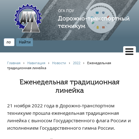
ОГА ПОУ
Дорожно-транспортный
техникум
ВЕРСИЯ САЙТА ДЛЯ СЛАБОВИДЯЩИХ
Главная
›
Навигация
›
Новости
›
2022
›
Еженедельная
традиционная линейка
НАВИГАЦИЯ
Главная
Еженедельная традиционная
линейка
Профессионалитет
АБИТУРИЕНТУ
21 ноября 2022 года в Дорожно-транспортном
Опрос по качеству образования
техникуме прошла еженедельная традиционная
Новости
линейка с выносом Государственного флага России и
Наблюдательный совет
исполнением Государственного гимна России.
Информация