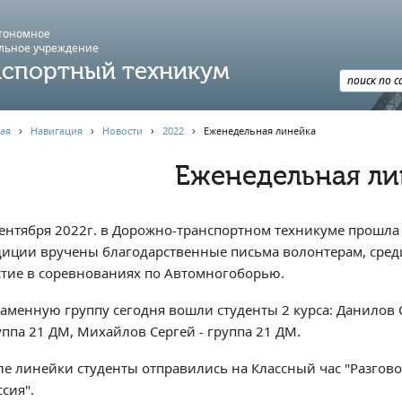
втономное
льное учреждение
спортный техникум
ая
›
Навигация
›
Новости
›
2022
›
Еженедельная линейка
Еженедельная ли
сентября 2022г. в Дорожно-транспортном техникуме прошла
диции вручены благодарственные письма волонтерам, сред
стие в соревнованиях по Автомногоборью.
наменную группу сегодня вошли студенты 2 курса: Данилов С
уппа 21 ДМ, Михайлов Сергей - группа 21 ДМ.
ле линейки студенты отправились на Классный час "Разгово
ссия".