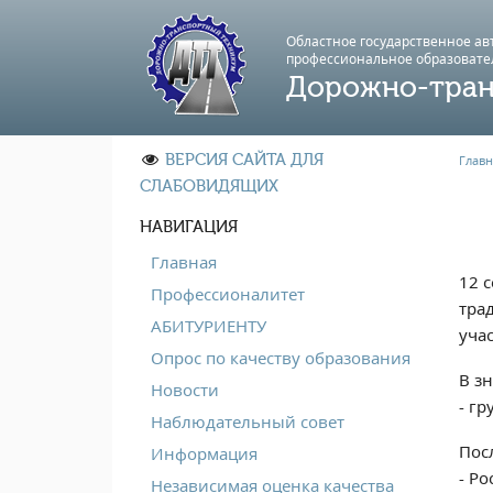
Областное государственное а
профессиональноe образовате
Дорожно-тран
ВЕРСИЯ САЙТА ДЛЯ
Главн
СЛАБОВИДЯЩИХ
НАВИГАЦИЯ
Главная
12 
Профессионалитет
тра
АБИТУРИЕНТУ
уча
Опрос по качеству образования
В з
Новости
- гр
Наблюдательный совет
Пос
Информация
- Ро
Независимая оценка качества