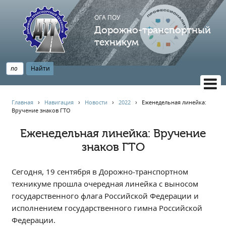
ОГА ПОУ
Дорожно-транспортный
техникум
ВЕРСИЯ САЙТА ДЛЯ СЛАБОВИДЯЩИХ
Главная
›
Навигация
›
Новости
›
2022
›
Еженедельная линейка:
Вручение знаков ГТО
НАВИГАЦИЯ
Главная
Еженедельная линейка: Вручение
знаков ГТО
Профессионалитет
АБИТУРИЕНТУ
Сегодня, 19 сентября в Дорожно-транспортном
Опрос по качеству образования
техникуме прошла очередная линейка с выносом
Новости
государственного флага Российской Федерации и
Наблюдательный совет
исполнением государственного гимна Российской
Информация
Федерации.