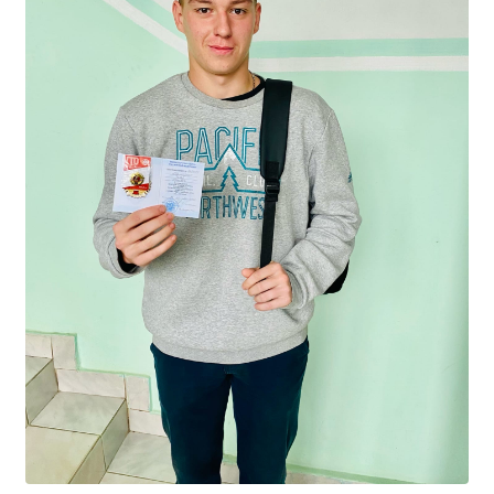
Студенческий совет
Студенческий спортивный клуб
МЕТОДИЧЕСКАЯ РАБОТА
В помощь педагогам и мастерам ПО
ПРОЧЕЕ
История нашего техникума
Фотографии техникума
ПОЛЕЗНЫЕ ССЫЛКИ
Министерство науки и высшего образования
РФ
Главное управление по контролю за оборотом
наркотиков