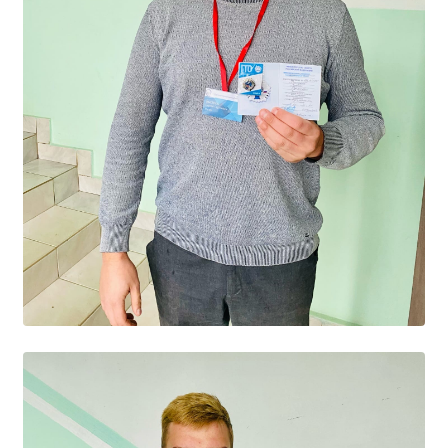
Расписание занятий
Заочное отделение
Локальные акты
ВОСПИТАТЕЛЬНАЯ РАБОТА
Безопасность на железной дороге
ГТО
Дополнительное образование
Информационная безопасность
Информация для детей-сирот
Памятные даты военной истории
Пожарная безопасность
Программа воспитания
Противодействие терроризму
Профилактическая работа
Работа педагога-психолога