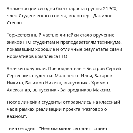
Независимая оценка качества
Знаменосцем сегодня был староста группы 21РСХ,
Профориентация
член Студенческого совета, волонтер - Данилов
Обращения онлайн
Степан.
Контакты
Торжественный частью линейки стало вручение
Региональный центр по профилактике ДДТТ
знаков ГТО студентам и преподавателям техникума,
Учебно-производственный комплекс
показавшим хорошие и отличные результаты сдачи
Центр карьеры
нормативов комплекса ГТО.
Противодействие коррупции
Значки получили: Преподаватель – Быстров Сергей
Всероссийское чемпионатное движение
Сергеевич, студенты: Мальченко Илья, Захаров
Региональная инновационная площадка
Никита, Багимов Никита, выпускник - Хромов
Александр, выпускник - Загородников Максим.
СВЕДЕНИЯ ОБ ОБРАЗОВАТЕЛЬНОЙ ОРГАНИЗАЦИИ
После линейки студенты отправились на классный
Основные сведения
час в рамках реализации проекта "Разговор о
важном".
Структура и органы управления образовательной
организацией
Тема сегодня - "Невозможное сегодня - станет
Документы