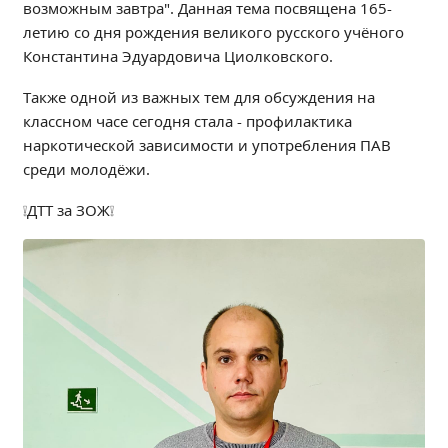
возможным завтра". Данная тема посвящена 165-
Образование
летию со дня рождения великого русского учёного
Образовательные стандарты и требования
Константина Эдуардовича Циолковского.
Руководство
Также одной из важных тем для обсуждения на
Педагогический состав
классном часе сегодня стала - профилактика
Материально-техническое обеспечение и
наркотической зависимости и употребления ПАВ
оснащенность образовательного процесса.
среди молодёжи.
Доступная среда
Стипендии и меры поддержки обучающихся
❕ДТТ за ЗОЖ❕
Платные образовательные услуги
Финансово-хозяйственная деятельность
Вакантные места для приёма (перевода)
Международное сотрудничество
Организация питания в образовательной
организации
УЧЕБНАЯ РАБОТА