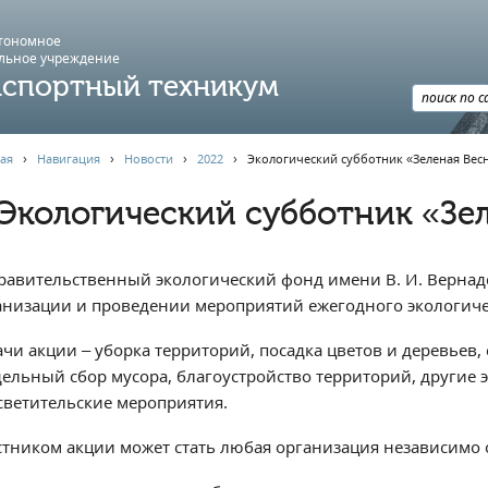
втономное
льное учреждение
спортный техникум
ая
›
Навигация
›
Новости
›
2022
›
Экологический субботник «Зеленая Весн
Экологический субботник «Зел
равительственный экологический фонд имени В. И. Вернадс
анизации и проведении мероприятий ежегодного экологичес
ачи акции – уборка территорий, посадка цветов и деревьев,
дельный сбор мусора, благоустройство территорий, другие э
светительские мероприятия.
стником акции может стать любая организация независимо