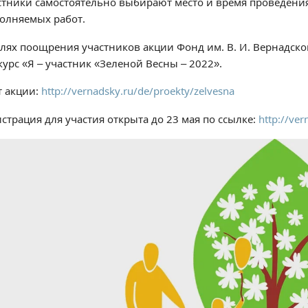
стники самостоятельно выбирают место и время проведени
олняемых работ.
елях поощрения участников акции Фонд им. В. И. Вернадск
курс «Я – участник «Зеленой Весны – 2022».
т акции:
http://vernadsky.ru/de/proekty/zelvesna
страция для участия открыта до 23 мая по ссылке:
http://ve