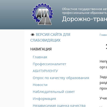
Областное государственное а
профессиональноe образовате
Дорожно-тран
ВЕРСИЯ САЙТА ДЛЯ
Главн
СЛАБОВИДЯЩИХ
НАВИГАЦИЯ
Главная
Неп
Профессионалитет
орг
АБИТУРИЕНТУ
Зад
Опрос по качеству образования
раз
Новости
про
Наблюдательный совет
Уча
Информация
Независимая оценка качества