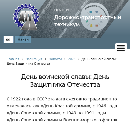
ОГА ПОУ
Дорожно-транспортный
техникум
ВЕРСИЯ САЙТА ДЛЯ СЛАБОВИДЯЩИХ
Главная
›
Навигация
›
Новости
›
2022
›
День воинской славы:
День Защитника Отечества
НАВИГАЦИЯ
Главная
День воинской славы: День
Защитника Отечества
Профессионалитет
АБИТУРИЕНТУ
С 1922 года в СССР эта дата ежегодно традиционно
Опрос по качеству образования
отмечалась как «День Красной армии», с 1946 года —
Новости
«День Советской армии», с 1949 по 1991 годы —
Наблюдательный совет
«День Советской армии и Военно-морского флота».
Информация