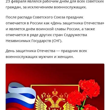
23 февраля являлся рабочим днём для всех советских
Независимая оценка качества
граждан, за исключением военнослужащих.
Профориентация
После распада Советского Союза праздник
Обращения онлайн
отмечается в России как «День защитника Отечества»
Контакты
и является днём воинской славы России, а также
Региональный центр по профилактике ДДТТ
отмечается в ряде других стран Содружества
Учебно-производственный комплекс
Независимых Государств (СНГ).
Центр карьеры
День защитника Отечества — праздник всех
Противодействие коррупции
военнослужащих мужчин и женщин.
Всероссийское чемпионатное движение
Региональная инновационная площадка
СВЕДЕНИЯ ОБ ОБРАЗОВАТЕЛЬНОЙ ОРГАНИЗАЦИИ
Основные сведения
Структура и органы управления образовательной
организацией
Документы