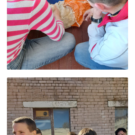
Студенческий совет
Студенческий спортивный клуб
МЕТОДИЧЕСКАЯ РАБОТА
В помощь педагогам и мастерам ПО
ПРОЧЕЕ
История нашего техникума
Фотографии техникума
ПОЛЕЗНЫЕ ССЫЛКИ
Министерство науки и высшего образования
РФ
Главное управление по контролю за оборотом
наркотиков