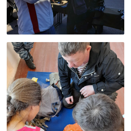
Расписание занятий
Заочное отделение
Локальные акты
ВОСПИТАТЕЛЬНАЯ РАБОТА
Безопасность на железной дороге
ГТО
Дополнительное образование
Информационная безопасность
Информация для детей-сирот
Памятные даты военной истории
Пожарная безопасность
Программа воспитания
Противодействие терроризму
Профилактическая работа
Работа педагога-психолога