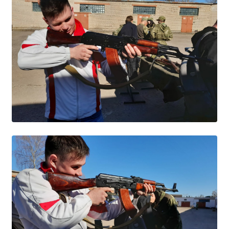
Образование
Образовательные стандарты и требования
Руководство
Педагогический состав
Материально-техническое обеспечение и
оснащенность образовательного процесса.
Доступная среда
Стипендии и меры поддержки обучающихся
Платные образовательные услуги
Финансово-хозяйственная деятельность
Вакантные места для приёма (перевода)
Международное сотрудничество
Организация питания в образовательной
организации
УЧЕБНАЯ РАБОТА