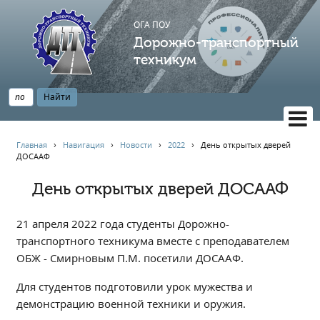
ОГА ПОУ
Дорожно-транспортный
техникум
ВЕРСИЯ САЙТА ДЛЯ СЛАБОВИДЯЩИХ
Главная
›
Навигация
›
Новости
›
2022
›
День открытых дверей
ДОСААФ
НАВИГАЦИЯ
Главная
День открытых дверей ДОСААФ
Профессионалитет
21 апреля 2022 года студенты Дорожно-
АБИТУРИЕНТУ
транспортного техникума вместе с преподавателем
Опрос по качеству образования
ОБЖ - Смирновым П.М. посетили ДОСААФ.
Новости
Для студентов подготовили урок мужества и
Наблюдательный совет
демонстрацию военной техники и оружия.
Информация