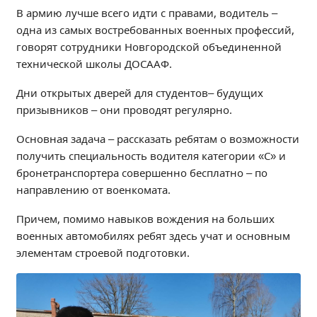
Независимая оценка качества
В армию лучше всего идти с правами, водитель –
одна из самых востребованных военных профессий,
Профориентация
говорят сотрудники Новгородской объединенной
Обращения онлайн
технической школы ДОСААФ.
Контакты
Дни открытых дверей для студентов– будущих
Региональный центр по профилактике ДДТТ
призывников – они проводят регулярно.
Учебно-производственный комплекс
Центр карьеры
Основная задача – рассказать ребятам о возможности
Противодействие коррупции
получить специальность водителя категории «С» и
бронетранспортера совершенно бесплатно – по
Всероссийское чемпионатное движение
направлению от военкомата.
Региональная инновационная площадка
Причем, помимо навыков вождения на больших
СВЕДЕНИЯ ОБ ОБРАЗОВАТЕЛЬНОЙ ОРГАНИЗАЦИИ
военных автомобилях ребят здесь учат и основным
элементам строевой подготовки.
Основные сведения
Структура и органы управления образовательной
организацией
Документы