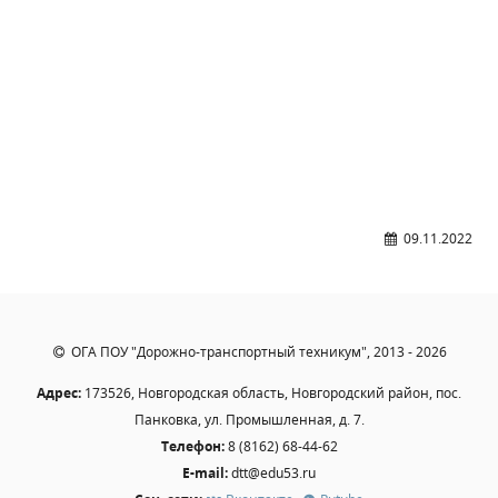
Образование
Образовательные стандарты и требования
Руководство
Педагогический состав
Материально-техническое обеспечение и
оснащенность образовательного процесса.
Доступная среда
Стипендии и меры поддержки обучающихся
09.11.2022
Платные образовательные услуги
Финансово-хозяйственная деятельность
Вакантные места для приёма (перевода)
ОГА ПОУ "Дорожно-транспортный техникум", 2013 - 2026
Международное сотрудничество
Организация питания в образовательной
Адрес:
173526, Новгородская область, Новгородский район, пос.
организации
Панковка, ул. Промышленная, д. 7.
Телефон:
8 (8162) 68-44-62
УЧЕБНАЯ РАБОТА
E-mail:
dtt@edu53.ru