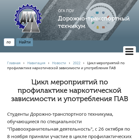
ОГА ПОУ
Дорожно-транспортный
техникум
ВЕРСИЯ САЙТА ДЛЯ СЛАБОВИДЯЩИХ
Главная
›
Навигация
›
Новости
›
2022
›
Цикл мероприятий по
профилактике наркотической зависимости и употребления ПАВ
НАВИГАЦИЯ
Главная
Цикл мероприятий по
профилактике наркотической
Профессионалитет
зависимости и употребления ПАВ
АБИТУРИЕНТУ
Опрос по качеству образования
Студенты Дорожно-транспортного техникума,
Новости
обучающиеся по специальности
Наблюдательный совет
"Правоохранительная деятельность", с 26 октября по
Информация
8 ноября приняли участие в цикле профилактических