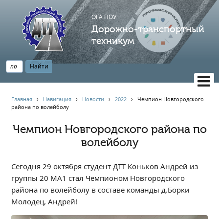
ОГА ПОУ
Дорожно-транспортный
техникум
ВЕРСИЯ САЙТА ДЛЯ СЛАБОВИДЯЩИХ
Главная
›
Навигация
›
Новости
›
2022
›
Чемпион Новгородского
района по волейболу
НАВИГАЦИЯ
Главная
Чемпион Новгородского района по
волейболу
Профессионалитет
АБИТУРИЕНТУ
Сегодня 29 октября студент ДТТ Коньков Андрей из
Опрос по качеству образования
группы 20 МА1 стал Чемпионом Новгородского
Новости
района по волейболу в составе команды д.Борки
Наблюдательный совет
Молодец, Андрей!
Информация