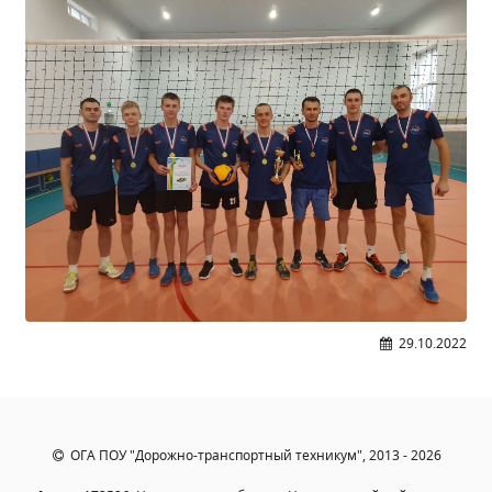
Независимая оценка качества
Профориентация
Обращения онлайн
Контакты
Региональный центр по профилактике ДДТТ
Учебно-производственный комплекс
Центр карьеры
Противодействие коррупции
Всероссийское чемпионатное движение
Региональная инновационная площадка
29.10.2022
СВЕДЕНИЯ ОБ ОБРАЗОВАТЕЛЬНОЙ ОРГАНИЗАЦИИ
Основные сведения
Структура и органы управления образовательной
организацией
ОГА ПОУ "Дорожно-транспортный техникум", 2013 - 2026
Документы