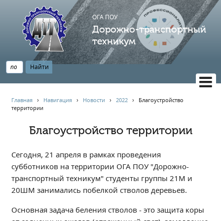
ОГА ПОУ
Дорожно-транспортный
техникум
ВЕРСИЯ САЙТА ДЛЯ СЛАБОВИДЯЩИХ
Главная
›
Навигация
›
Новости
›
2022
›
Благоустройство
территории
НАВИГАЦИЯ
Главная
Благоустройство территории
Профессионалитет
Сегодня, 21 апреля в рамках проведения
АБИТУРИЕНТУ
субботников на территории ОГА ПОУ "Дорожно-
Опрос по качеству образования
транспортный техникум" студенты группы 21М и
Новости
20ШМ занимались побелкой стволов деревьев.
Наблюдательный совет
Основная задача беления стволов - это защита коры
Информация