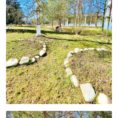
Расписание занятий
Заочное отделение
Локальные акты
ВОСПИТАТЕЛЬНАЯ РАБОТА
Безопасность на железной дороге
ГТО
Дополнительное образование
Информационная безопасность
Информация для детей-сирот
Памятные даты военной истории
Пожарная безопасность
Программа воспитания
Противодействие терроризму
Профилактическая работа
Работа педагога-психолога