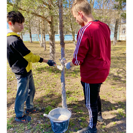
Студенческий совет
Студенческий спортивный клуб
МЕТОДИЧЕСКАЯ РАБОТА
В помощь педагогам и мастерам ПО
ПРОЧЕЕ
История нашего техникума
Фотографии техникума
ПОЛЕЗНЫЕ ССЫЛКИ
Министерство науки и высшего образования
РФ
Главное управление по контролю за оборотом
наркотиков