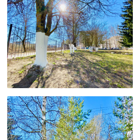
Образование
Образовательные стандарты и требования
Руководство
Педагогический состав
Материально-техническое обеспечение и
оснащенность образовательного процесса.
Доступная среда
Стипендии и меры поддержки обучающихся
Платные образовательные услуги
Финансово-хозяйственная деятельность
Вакантные места для приёма (перевода)
Международное сотрудничество
Организация питания в образовательной
организации
УЧЕБНАЯ РАБОТА