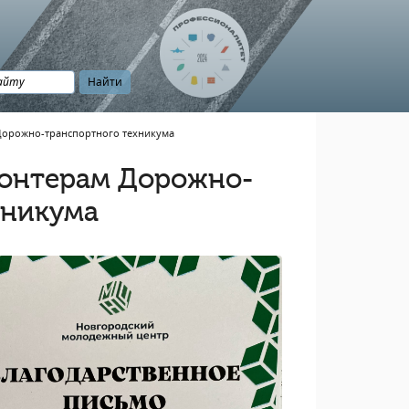
Дорожно-транспортного техникума
лонтерам Дорожно-
хникума