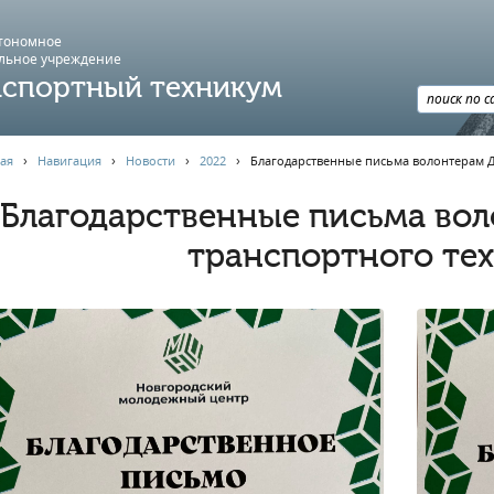
втономное
льное учреждение
спортный техникум
ая
›
Навигация
›
Новости
›
2022
›
Благодарственные письма волонтерам 
Благодарственные письма во
транспортного те