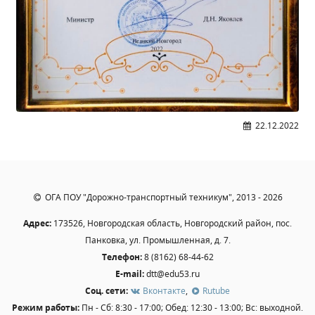
Образование
Образовательные стандарты и требования
Руководство
Педагогический состав
Материально-техническое обеспечение и
оснащенность образовательного процесса.
Доступная среда
22.12.2022
Стипендии и меры поддержки обучающихся
Платные образовательные услуги
Финансово-хозяйственная деятельность
ОГА ПОУ "Дорожно-транспортный техникум", 2013 - 2026
Вакантные места для приёма (перевода)
Адрес:
173526, Новгородская область, Новгородский район, пос.
Международное сотрудничество
Панковка, ул. Промышленная, д. 7.
Организация питания в образовательной
Телефон:
8 (8162) 68-44-62
организации
E-mail:
dtt@edu53.ru
Соц. сети:
Вконтакте
,
Rutube
УЧЕБНАЯ РАБОТА
Режим работы:
Пн - Сб: 8:30 - 17:00; Обед: 12:30 - 13:00; Вс: выходной.