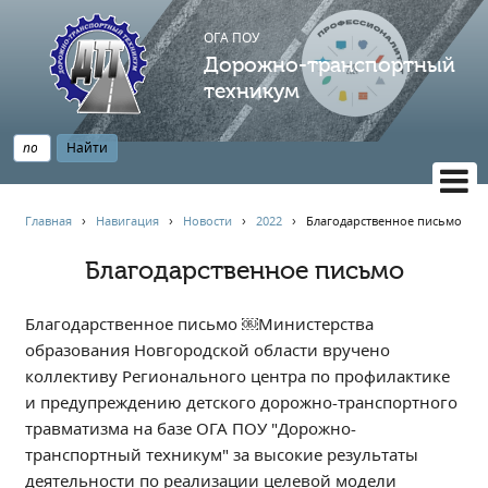
ОГА ПОУ
Дорожно-транспортный
техникум
ВЕРСИЯ САЙТА ДЛЯ СЛАБОВИДЯЩИХ
Главная
›
Навигация
›
Новости
›
2022
›
Благодарственное письмо
НАВИГАЦИЯ
Благодарственное письмо
Главная
Профессионалитет
Благодарственное письмо ￼Министерства
АБИТУРИЕНТУ
образования Новгородской области вручено
коллективу Регионального центра по профилактике
Опрос по качеству образования
и предупреждению детского дорожно-транспортного
Новости
травматизма на базе ОГА ПОУ "Дорожно-
Наблюдательный совет
транспортный техникум" за высокие результаты
Информация
деятельности по реализации целевой модели