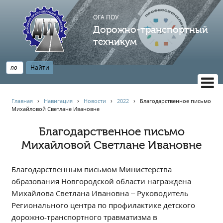
ОГА ПОУ
Дорожно-транспортный
техникум
ВЕРСИЯ САЙТА ДЛЯ СЛАБОВИДЯЩИХ
Главная
›
Навигация
›
Новости
›
2022
›
Благодарственное письмо
Михайловой Светлане Ивановне
НАВИГАЦИЯ
Главная
Благодарственное письмо
Михайловой Светлане Ивановне
Профессионалитет
АБИТУРИЕНТУ
Благодарственным письмом Министерства
Опрос по качеству образования
образования Новгородской области награждена
Новости
Михайлова Светлана Ивановна – Руководитель
Наблюдательный совет
Регионального центра по профилактике детского
Информация
дорожно-транспортного травматизма в