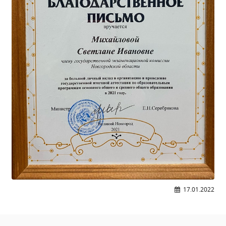
Образование
Образовательные стандарты и требования
Руководство
Педагогический состав
Материально-техническое обеспечение и
оснащенность образовательного процесса.
Доступная среда
Стипендии и меры поддержки обучающихся
Платные образовательные услуги
Финансово-хозяйственная деятельность
Вакантные места для приёма (перевода)
Международное сотрудничество
Организация питания в образовательной
организации
17.01.2022
УЧЕБНАЯ РАБОТА