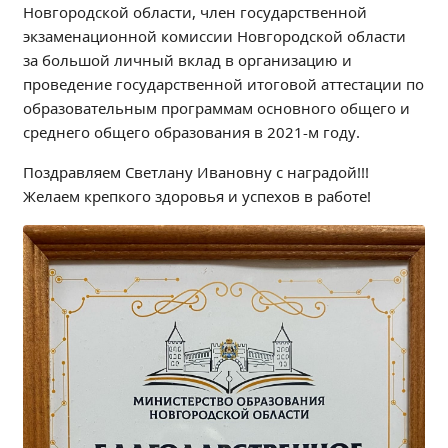
Новгородской области, член государственной
Независимая оценка качества
экзаменационной комиссии Новгородской области
Профориентация
за большой личный вклад в организацию и
Обращения онлайн
проведение государственной итоговой аттестации по
Контакты
образовательным программам основного общего и
Региональный центр по профилактике ДДТТ
среднего общего образования в 2021-м году.
Учебно-производственный комплекс
Поздравляем Светлану Ивановну с наградой!!!
Центр карьеры
Желаем крепкого здоровья и успехов в работе!
Противодействие коррупции
Всероссийское чемпионатное движение
Региональная инновационная площадка
СВЕДЕНИЯ ОБ ОБРАЗОВАТЕЛЬНОЙ ОРГАНИЗАЦИИ
Основные сведения
Структура и органы управления образовательной
организацией
Документы