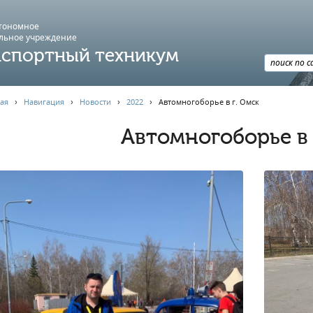
втономное
льное учреждение
спортный техникум
ая
›
Навигация
›
Новости
›
2022
›
Автомногоборье в г. Омск
Автомногоборье в 