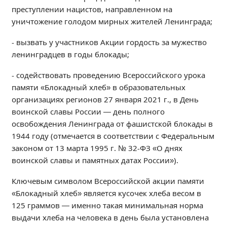
Независимая оценка качества
преступлении нацистов, направленном на
уничтожение голодом мирных жителей Ленинграда;
Профориентация
Обращения онлайн
- вызвать у участников Акции гордость за мужество
Контакты
ленинградцев в годы блокады;
Региональный центр по профилактике ДДТТ
- содействовать проведению Всероссийского урока
Учебно-производственный комплекс
памяти «Блокадный хлеб» в образовательных
Центр карьеры
организациях регионов 27 января 2021 г., в День
Противодействие коррупции
воинской славы России — день полного
освобождения Ленинграда от фашистской блокады в
Всероссийское чемпионатное движение
1944 году (отмечается в соответствии с Федеральным
Региональная инновационная площадка
законом от 13 марта 1995 г. № 32-ФЗ «О днях
воинской славы и памятных датах России»).
СВЕДЕНИЯ ОБ ОБРАЗОВАТЕЛЬНОЙ ОРГАНИЗАЦИИ
Ключевым символом Всероссийской акции памяти
Основные сведения
«Блокадный хлеб» является кусочек хлеба весом в
Структура и органы управления образовательной
125 граммов — именно такая минимальная норма
организацией
выдачи хлеба на человека в день была установлена
Документы