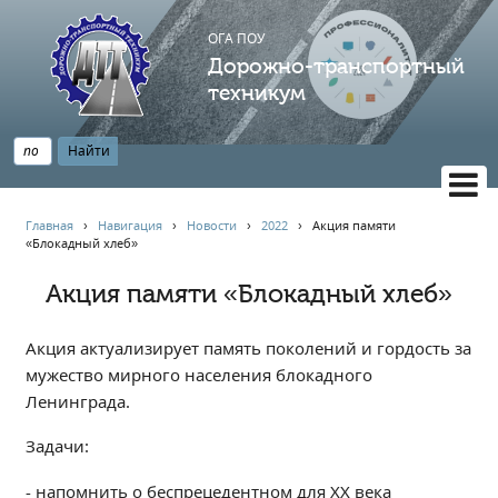
ОГА ПОУ
Дорожно-транспортный
техникум
ВЕРСИЯ САЙТА ДЛЯ СЛАБОВИДЯЩИХ
Главная
›
Навигация
›
Новости
›
2022
›
Акция памяти
«Блокадный хлеб»
НАВИГАЦИЯ
Главная
Акция памяти «Блокадный хлеб»
Профессионалитет
Акция актуализирует память поколений и гордость за
АБИТУРИЕНТУ
мужество мирного населения блокадного
Опрос по качеству образования
Ленинграда.
Новости
Задачи:
Наблюдательный совет
Информация
- напомнить о беспрецедентном для XX века