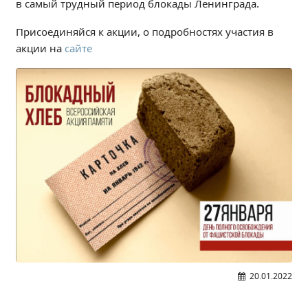
в самый трудный период блокады Ленинграда.
Образование
Присоединяйся к акции, о подробностях участия в
Образовательные стандарты и требования
акции на
сайте
Руководство
Педагогический состав
Материально-техническое обеспечение и
оснащенность образовательного процесса.
Доступная среда
Стипендии и меры поддержки обучающихся
Платные образовательные услуги
Финансово-хозяйственная деятельность
Вакантные места для приёма (перевода)
Международное сотрудничество
Организация питания в образовательной
организации
20.01.2022
УЧЕБНАЯ РАБОТА