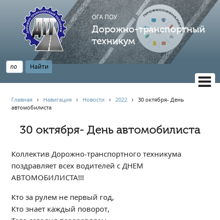
ОГА ПОУ
Дорожно-транспортный
техникум
ВЕРСИЯ САЙТА ДЛЯ СЛАБОВИДЯЩИХ
Главная
›
Навигация
›
Новости
›
2022
›
30 октября- День
автомобилиста
НАВИГАЦИЯ
Главная
30 октября- День автомобилиста
Профессионалитет
Коллектив Дорожно-транспортного техникума
АБИТУРИЕНТУ
поздравляет всех водителей с ДНЕМ
Опрос по качеству образования
АВТОМОБИЛИСТА!!!
Новости
Кто за рулем не первый год,
Наблюдательный совет
Кто знает каждый поворот,
Информация