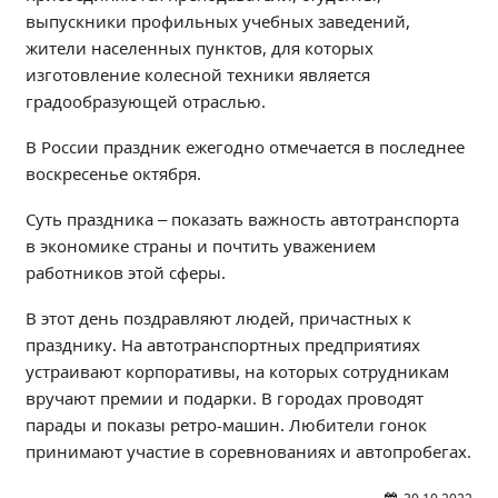
выпускники профильных учебных заведений,
Образование
жители населенных пунктов, для которых
Образовательные стандарты и требования
изготовление колесной техники является
Руководство
градообразующей отраслью.
Педагогический состав
В России праздник ежегодно отмечается в последнее
Материально-техническое обеспечение и
воскресенье октября.
оснащенность образовательного процесса.
Доступная среда
Суть праздника – показать важность автотранспорта
Стипендии и меры поддержки обучающихся
в экономике страны и почтить уважением
Платные образовательные услуги
работников этой сферы.
Финансово-хозяйственная деятельность
В этот день поздравляют людей, причастных к
Вакантные места для приёма (перевода)
празднику. На автотранспортных предприятиях
Международное сотрудничество
устраивают корпоративы, на которых сотрудникам
Организация питания в образовательной
вручают премии и подарки. В городах проводят
организации
парады и показы ретро-машин. Любители гонок
принимают участие в соревнованиях и автопробегах.
УЧЕБНАЯ РАБОТА