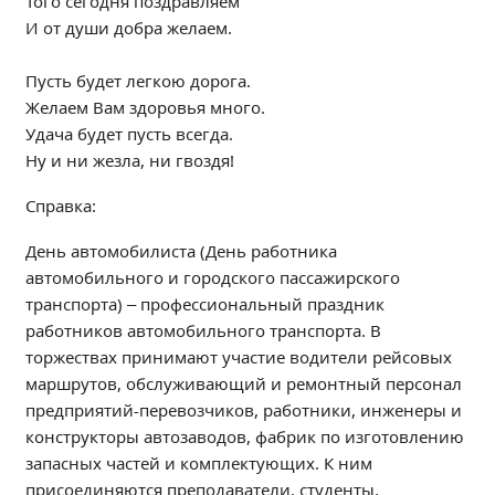
Того сегодня поздравляем
Независимая оценка качества
И от души добра желаем.
Профориентация
Обращения онлайн
Пусть будет легкою дорога.
Желаем Вам здоровья много.
Контакты
Удача будет пусть всегда.
Региональный центр по профилактике ДДТТ
Ну и ни жезла, ни гвоздя!
Учебно-производственный комплекс
Справка:
Центр карьеры
Противодействие коррупции
День автомобилиста (День работника
Всероссийское чемпионатное движение
автомобильного и городского пассажирского
транспорта) – профессиональный праздник
Региональная инновационная площадка
работников автомобильного транспорта. В
торжествах принимают участие водители рейсовых
СВЕДЕНИЯ ОБ ОБРАЗОВАТЕЛЬНОЙ ОРГАНИЗАЦИИ
маршрутов, обслуживающий и ремонтный персонал
Основные сведения
предприятий-перевозчиков, работники, инженеры и
Структура и органы управления образовательной
конструкторы автозаводов, фабрик по изготовлению
организацией
запасных частей и комплектующих. К ним
Документы
присоединяются преподаватели, студенты,