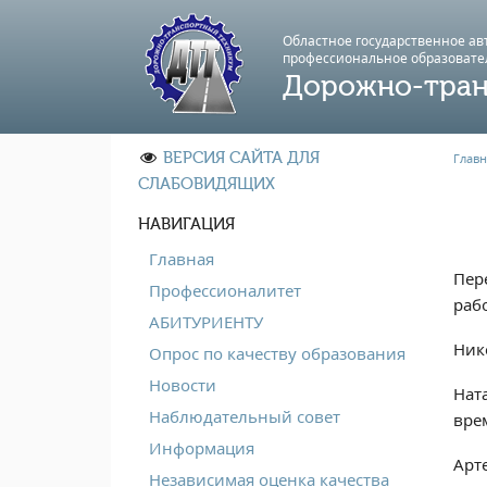
Областное государственное а
профессиональноe образовате
Дорожно-тран
ВЕРСИЯ САЙТА ДЛЯ
Главн
СЛАБОВИДЯЩИХ
НАВИГАЦИЯ
Главная
Пер
Профессионалитет
раб
АБИТУРИЕНТУ
Ник
Опрос по качеству образования
Новости
Нат
Наблюдательный совет
вре
Информация
Арт
Независимая оценка качества