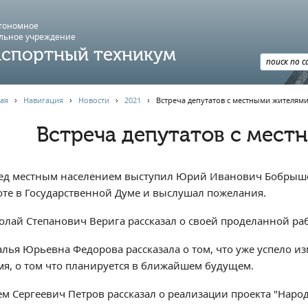
втономное
льное учреждение
спортный техникум
ая
›
Навигация
›
Новости
›
2021
›
Встреча депутатов с местными жителями
Встреча депутатов с мест
ед местным населением выступил Юрий Иванович Бобрышев
оте в Государственной Думе и выслушал пожелания.
олай Степанович Верига рассказал о своей проделанной раб
алья Юрьевна Федорова рассказала о том, что уже успело и
мя, о том что планируется в ближайшем будущем.
ем Сергеевич Петров рассказал о реализации проекта "Нар