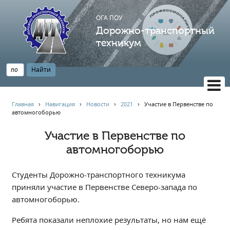
ОГА ПОУ
Дорожно-транспортный
техникум
ВЕРСИЯ САЙТА ДЛЯ СЛАБОВИДЯЩИХ
Главная
›
Навигация
›
Новости
›
2021
›
Участие в Первенстве по
автомногоборью
НАВИГАЦИЯ
Главная
Участие в Первенстве по
автомногоборью
Профессионалитет
АБИТУРИЕНТУ
Студенты Дорожно-транспортного техникума
Опрос по качеству образования
приняли участие в Первенстве Северо-запада по
Новости
автомногоборью.
Наблюдательный совет
Ребята показали неплохие результаты, но нам ещё
Информация