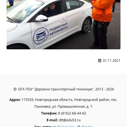
Студенческий совет
Студенческий спортивный клуб
МЕТОДИЧЕСКАЯ РАБОТА
В помощь педагогам и мастерам ПО
ПРОЧЕЕ
01.11.2021
История нашего техникума
Фотографии техникума
ОГА ПОУ "Дорожно-транспортный техникум", 2013 - 2026
ПОЛЕЗНЫЕ ССЫЛКИ
Адрес:
173526, Новгородская область, Новгородский район, пос.
Министерство науки и высшего образования
Панковка, ул. Промышленная, д. 7.
РФ
Телефон:
8 (8162) 68-44-62
Главное управление по контролю за оборотом
E-mail:
dtt@edu53.ru
наркотиков
Соц. сети:
Вконтакте
,
Rutube