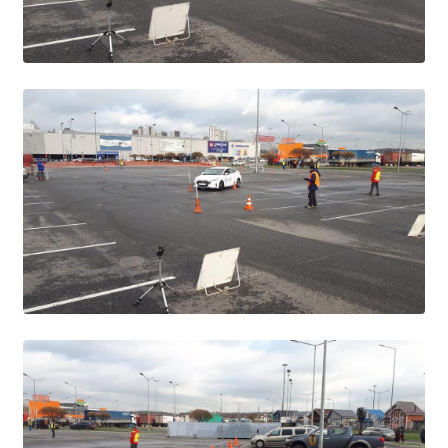
Образование
Образовательные стандарты и требования
Руководство
Педагогический состав
Материально-техническое обеспечение и
оснащенность образовательного процесса.
Доступная среда
Стипендии и меры поддержки обучающихся
Платные образовательные услуги
Финансово-хозяйственная деятельность
Вакантные места для приёма (перевода)
Международное сотрудничество
Организация питания в образовательной
организации
УЧЕБНАЯ РАБОТА