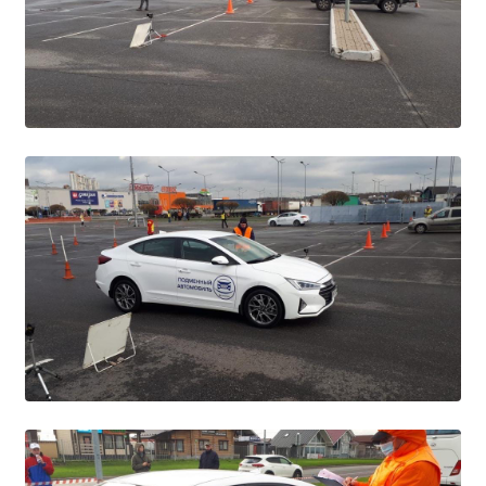
Расписание занятий
Заочное отделение
Локальные акты
ВОСПИТАТЕЛЬНАЯ РАБОТА
Безопасность на железной дороге
ГТО
Дополнительное образование
Информационная безопасность
Информация для детей-сирот
Памятные даты военной истории
Пожарная безопасность
Программа воспитания
Противодействие терроризму
Профилактическая работа
Работа педагога-психолога