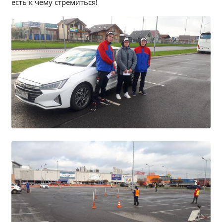
есть к чему стремиться!
Независимая оценка качества
Профориентация
Обращения онлайн
Контакты
Региональный центр по профилактике ДДТТ
Учебно-производственный комплекс
Центр карьеры
Противодействие коррупции
Всероссийское чемпионатное движение
Региональная инновационная площадка
СВЕДЕНИЯ ОБ ОБРАЗОВАТЕЛЬНОЙ ОРГАНИЗАЦИИ
Основные сведения
Структура и органы управления образовательной
организацией
Документы