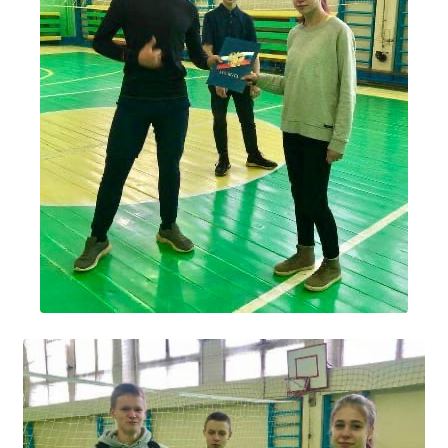
Расписание занятий
Заочное отделение
Локальные акты
ВОСПИТАТЕЛЬНАЯ РАБОТА
Безопасность на железной дороге
ГТО
Дополнительное образование
Информационная безопасность
Информация для детей-сирот
Памятные даты военной истории
Пожарная безопасность
Программа воспитания
Противодействие терроризму
Профилактическая работа
Работа педагога-психолога