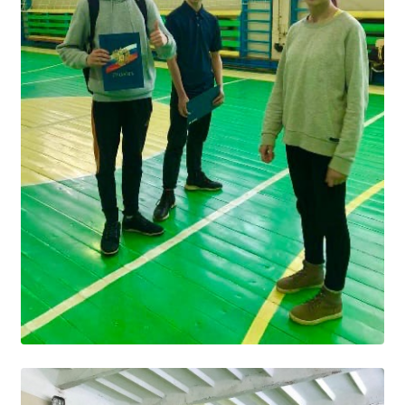
Студенческий совет
Студенческий спортивный клуб
МЕТОДИЧЕСКАЯ РАБОТА
В помощь педагогам и мастерам ПО
ПРОЧЕЕ
История нашего техникума
Фотографии техникума
ПОЛЕЗНЫЕ ССЫЛКИ
Министерство науки и высшего образования
РФ
Главное управление по контролю за оборотом
наркотиков