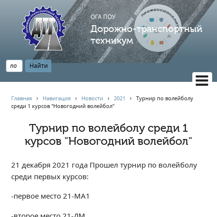
ОГА ПОУ
Дорожно-транспортный
техникум
ВЕРСИЯ САЙТА ДЛЯ СЛАБОВИДЯЩИХ
Главная
›
Навигация
›
Новости
›
2021
›
Турнир по волейболу
среди 1 курсов "Новогодний волейбол"
НАВИГАЦИЯ
Главная
Турнир по волейболу среди 1
курсов "Новогодний волейбол"
Профессионалитет
АБИТУРИЕНТУ
21 декабря 2021 года Прошел турнир по волейболу
Опрос по качеству образования
среди первых курсов:
Новости
-первое место 21-МА1
Наблюдательный совет
Информация
-второе место 21-ДМ