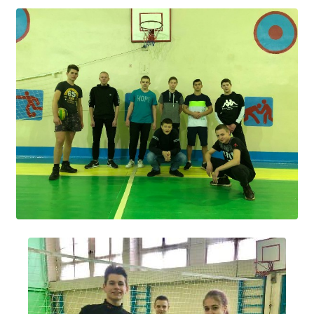
Образование
Образовательные стандарты и требования
Руководство
Педагогический состав
Материально-техническое обеспечение и
оснащенность образовательного процесса.
Доступная среда
Стипендии и меры поддержки обучающихся
Платные образовательные услуги
Финансово-хозяйственная деятельность
Вакантные места для приёма (перевода)
Международное сотрудничество
Организация питания в образовательной
организации
УЧЕБНАЯ РАБОТА