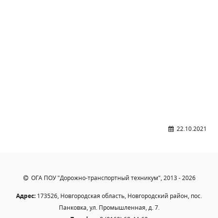
Образование
Образовательные стандарты и требования
Руководство
Педагогический состав
Материально-техническое обеспечение и
оснащенность образовательного процесса.
Доступная среда
Стипендии и меры поддержки обучающихся
Платные образовательные услуги
Финансово-хозяйственная деятельность
22.10.2021
Вакантные места для приёма (перевода)
Международное сотрудничество
Организация питания в образовательной
ОГА ПОУ "Дорожно-транспортный техникум", 2013 - 2026
организации
Адрес:
173526, Новгородская область, Новгородский район, пос.
УЧЕБНАЯ РАБОТА
Панковка, ул. Промышленная, д. 7.