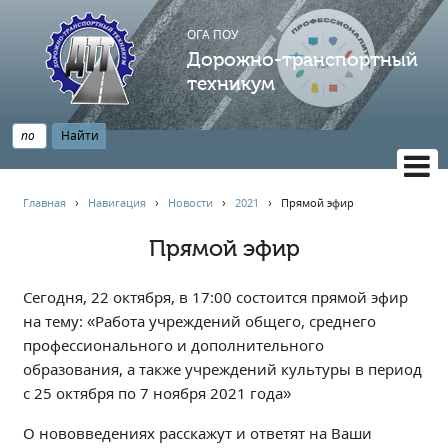
ОГА ПОУ
Дорожно-транспортный
техникум
ВЕРСИЯ САЙТА ДЛЯ СЛАБОВИДЯЩИХ
Главная
›
Навигация
›
Новости
›
2021
›
Прямой эфир
НАВИГАЦИЯ
Прямой эфир
Главная
Профессионалитет
Сегодня, 22 октября, в 17:00 состоится прямой эфир
АБИТУРИЕНТУ
на тему: «Работа учреждений общего, среднего
профессионального и дополнительного
Опрос по качеству образования
образования, а также учреждений культуры в период
Новости
с 25 октября по 7 ноября 2021 года»
Наблюдательный совет
О нововведениях расскажут и ответят на Ваши
Информация