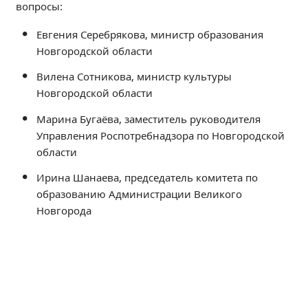
вопросы:
Независимая оценка качества
Профориентация
Евгения Серебрякова, министр образования
Обращения онлайн
Новгородской области
Контакты
Вилена Сотникова, министр культуры
Региональный центр по профилактике ДДТТ
Новгородской области
Учебно-производственный комплекс
Марина Бугаёва, заместитель руководителя
Центр карьеры
Управления Роспотребнадзора по Новгородской
Противодействие коррупции
области
Всероссийское чемпионатное движение
Ирина Шанаева, председатель комитета по
Региональная инновационная площадка
образованию Администрации Великого
Новгорода
СВЕДЕНИЯ ОБ ОБРАЗОВАТЕЛЬНОЙ ОРГАНИЗАЦИИ
Основные сведения
Структура и органы управления образовательной
организацией
Документы