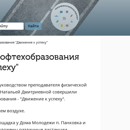
зования "Движение к успеху"
рофтехобразования
пеху"
руководством преподавателя физической
ой Натальей Дмитриевной совершили
вания - "Движение к успеху".
ем воздухе.
ощадка у Дома Молодежи п. Панковка и
едложены различные дистанции.