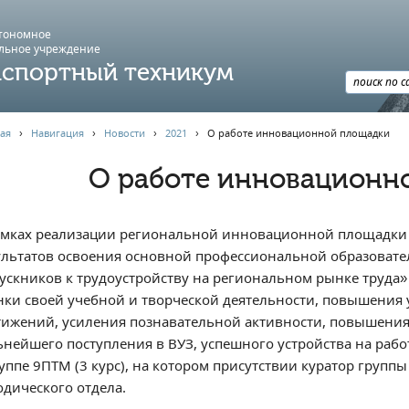
втономное
льное учреждение
спортный техникум
ая
›
Навигация
›
Новости
›
2021
›
О работе инновационной площадки
О работе инновационн
амках реализации региональной инновационной площадки 
ультатов освоения основной профессиональной образовате
ускников к трудоустройству на региональном рынке труда»
нки своей учебной и творческой деятельности, повышения
тижений, усиления познавательной активности, повышения 
ьнейшего поступления в ВУЗ, успешного устройства на рабо
руппе 9ПТМ (3 курс), на котором присутствии куратор групп
одического отдела.