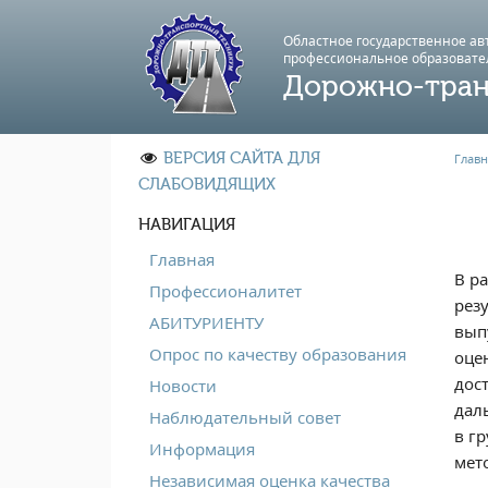
Областное государственное а
профессиональноe образовате
Дорожно-тран
ВЕРСИЯ САЙТА ДЛЯ
Главн
СЛАБОВИДЯЩИХ
НАВИГАЦИЯ
Главная
В р
Профессионалитет
рез
АБИТУРИЕНТУ
вып
Опрос по качеству образования
оце
дос
Новости
дал
Наблюдательный совет
в г
Информация
мет
Независимая оценка качества