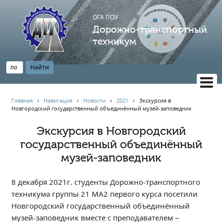
ОГА ПОУ
Дорожно-транспортный
техникум
ВЕРСИЯ САЙТА ДЛЯ СЛАБОВИДЯЩИХ
Главная
›
Навигация
›
Новости
›
2021
›
Экскурсия в
Новгородский государственный объединённый музей-заповедник
НАВИГАЦИЯ
Главная
Экскурсия в Новгородский
государственный объединённый
Профессионалитет
музей-заповедник
АБИТУРИЕНТУ
Опрос по качеству образования
8 декабря 2021г. студенты Дорожно-транспортного
Новости
техникума группы 21 МА2 первого курса посетили
Наблюдательный совет
Новгородский государственный объединённый
Информация
музей-заповедник вместе с преподавателем –