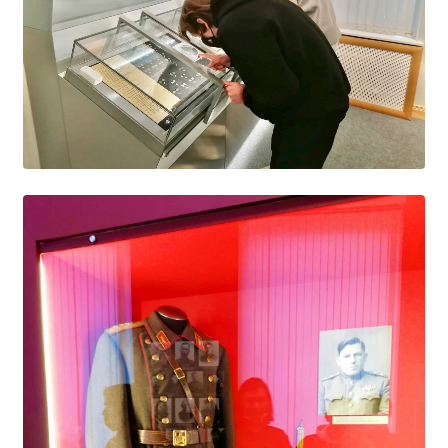
Расписание занятий
Заочное отделение
Локальные акты
ВОСПИТАТЕЛЬНАЯ РАБОТА
Безопасность на железной дороге
ГТО
Дополнительное образование
Информационная безопасность
Информация для детей-сирот
Памятные даты военной истории
Пожарная безопасность
Программа воспитания
Противодействие терроризму
Профилактическая работа
Работа педагога-психолога