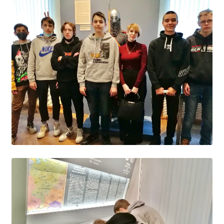
Образование
Образовательные стандарты и требования
Руководство
Педагогический состав
Материально-техническое обеспечение и
оснащенность образовательного процесса.
Доступная среда
Стипендии и меры поддержки обучающихся
Платные образовательные услуги
Финансово-хозяйственная деятельность
Вакантные места для приёма (перевода)
Международное сотрудничество
Организация питания в образовательной
организации
УЧЕБНАЯ РАБОТА