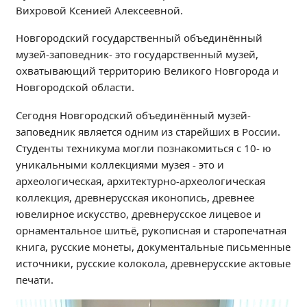
Вихровой Ксенией Алексеевной.
Независимая оценка качества
Профориентация
Новгородский государственный объединённый
Обращения онлайн
музей-заповедник- это государственный музей,
Контакты
охватывающий территорию Великого Новгорода и
Новгородской области.
Региональный центр по профилактике ДДТТ
Учебно-производственный комплекс
Сегодня Новгородский объединённый музей-
Центр карьеры
заповедник является одним из старейших в России.
Студенты техникума могли познакомиться с 10- ю
Противодействие коррупции
уникальными коллекциями музея - это и
Всероссийское чемпионатное движение
археологическая, архитектурно-археологическая
Региональная инновационная площадка
коллекция, древнерусская иконопись, древнее
ювелирное искусство, древнерусское лицевое и
СВЕДЕНИЯ ОБ ОБРАЗОВАТЕЛЬНОЙ ОРГАНИЗАЦИИ
орнаментальное шитьё, рукописная и старопечатная
книга, русские монеты, документальные письменные
Основные сведения
источники, русские колокола, древнерусские актовые
Структура и органы управления образовательной
печати.
организацией
Документы