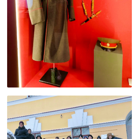
Студенческий совет
Студенческий спортивный клуб
МЕТОДИЧЕСКАЯ РАБОТА
В помощь педагогам и мастерам ПО
ПРОЧЕЕ
История нашего техникума
Фотографии техникума
ПОЛЕЗНЫЕ ССЫЛКИ
Министерство науки и высшего образования
РФ
Главное управление по контролю за оборотом
наркотиков