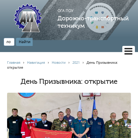
ОГА ПОУ
Дорожно-транспортный
техникум
ВЕРСИЯ САЙТА ДЛЯ СЛАБОВИДЯЩИХ
Главная
›
Навигация
›
Новости
›
2021
›
День Призывника:
открытие
НАВИГАЦИЯ
Главная
День Призывника: открытие
Профессионалитет
АБИТУРИЕНТУ
Опрос по качеству образования
Новости
Наблюдательный совет
Информация