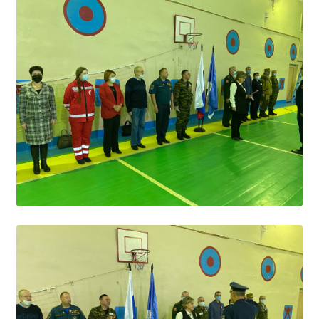
Образование
Образовательные стандарты и требования
Руководство
Педагогический состав
Материально-техническое обеспечение и
оснащенность образовательного процесса.
Доступная среда
Стипендии и меры поддержки обучающихся
Платные образовательные услуги
Финансово-хозяйственная деятельность
Вакантные места для приёма (перевода)
Международное сотрудничество
Организация питания в образовательной
организации
УЧЕБНАЯ РАБОТА