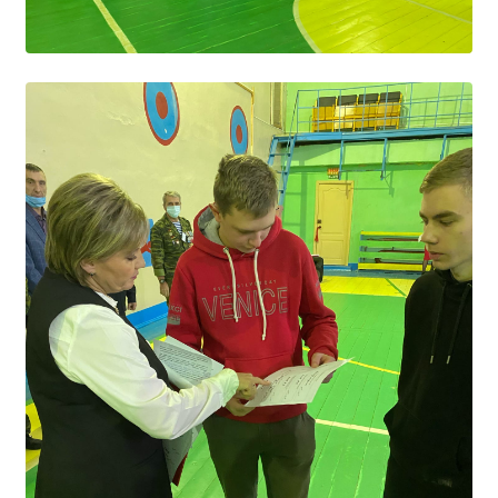
Студенческий совет
Студенческий спортивный клуб
МЕТОДИЧЕСКАЯ РАБОТА
В помощь педагогам и мастерам ПО
ПРОЧЕЕ
История нашего техникума
Фотографии техникума
ПОЛЕЗНЫЕ ССЫЛКИ
Министерство науки и высшего образования
РФ
Главное управление по контролю за оборотом
наркотиков