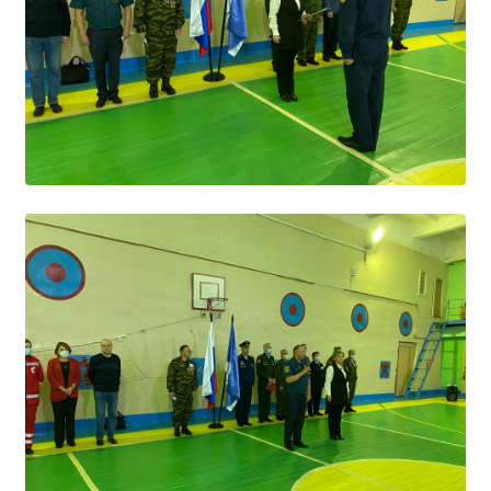
Расписание занятий
Заочное отделение
Локальные акты
ВОСПИТАТЕЛЬНАЯ РАБОТА
Безопасность на железной дороге
ГТО
Дополнительное образование
Информационная безопасность
Информация для детей-сирот
Памятные даты военной истории
Пожарная безопасность
Программа воспитания
Противодействие терроризму
Профилактическая работа
Работа педагога-психолога