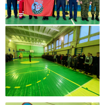
Независимая оценка качества
Профориентация
Обращения онлайн
Контакты
Региональный центр по профилактике ДДТТ
Учебно-производственный комплекс
Центр карьеры
Противодействие коррупции
Всероссийское чемпионатное движение
Региональная инновационная площадка
СВЕДЕНИЯ ОБ ОБРАЗОВАТЕЛЬНОЙ ОРГАНИЗАЦИИ
Основные сведения
Структура и органы управления образовательной
организацией
Документы