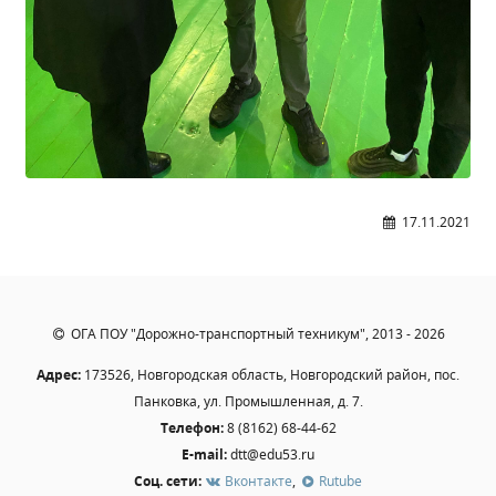
Общероссийская база вакансий "Работа в
России"
Сбербанк Онлайн - оплачивайте
образовательные услуги
17.11.2021
ОГА ПОУ "Дорожно-транспортный техникум", 2013 - 2026
Адрес:
173526, Новгородская область, Новгородский район, пос.
Панковка, ул. Промышленная, д. 7.
Телефон:
8 (8162) 68-44-62
E-mail:
dtt@edu53.ru
Соц. сети:
Вконтакте
,
Rutube