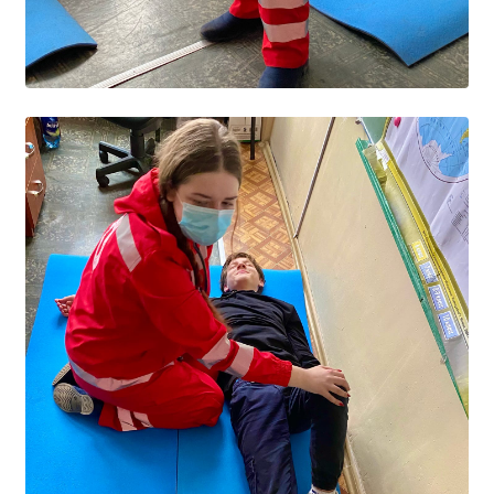
Расписание занятий
Заочное отделение
Локальные акты
ВОСПИТАТЕЛЬНАЯ РАБОТА
Безопасность на железной дороге
ГТО
Дополнительное образование
Информационная безопасность
Информация для детей-сирот
Памятные даты военной истории
Пожарная безопасность
Программа воспитания
Противодействие терроризму
Профилактическая работа
Работа педагога-психолога