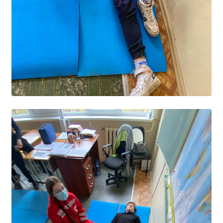
Студенческий совет
Студенческий спортивный клуб
МЕТОДИЧЕСКАЯ РАБОТА
В помощь педагогам и мастерам ПО
ПРОЧЕЕ
История нашего техникума
Фотографии техникума
ПОЛЕЗНЫЕ ССЫЛКИ
Министерство науки и высшего образования
РФ
Главное управление по контролю за оборотом
наркотиков