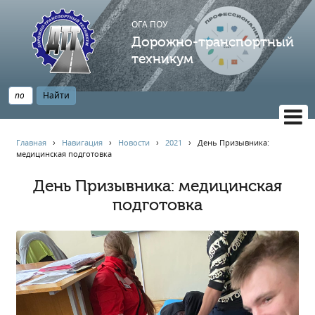
ОГА ПОУ
Дорожно-транспортный
техникум
ВЕРСИЯ САЙТА ДЛЯ СЛАБОВИДЯЩИХ
Главная
›
Навигация
›
Новости
›
2021
›
День Призывника:
медицинская подготовка
НАВИГАЦИЯ
Главная
День Призывника: медицинская
подготовка
Профессионалитет
АБИТУРИЕНТУ
Опрос по качеству образования
Новости
Наблюдательный совет
Информация