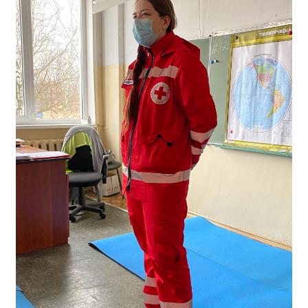
Образование
Образовательные стандарты и требования
Руководство
Педагогический состав
Материально-техническое обеспечение и
оснащенность образовательного процесса.
Доступная среда
Стипендии и меры поддержки обучающихся
Платные образовательные услуги
Финансово-хозяйственная деятельность
Вакантные места для приёма (перевода)
Международное сотрудничество
Организация питания в образовательной
организации
УЧЕБНАЯ РАБОТА