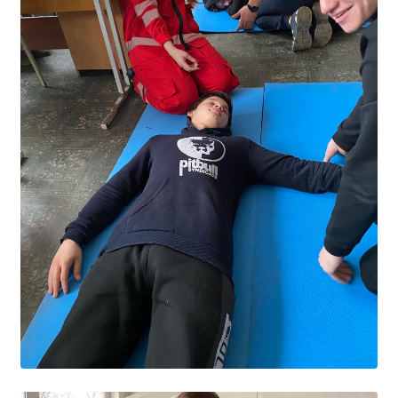
Независимая оценка качества
Профориентация
Обращения онлайн
Контакты
Региональный центр по профилактике ДДТТ
Учебно-производственный комплекс
Центр карьеры
Противодействие коррупции
Всероссийское чемпионатное движение
Региональная инновационная площадка
СВЕДЕНИЯ ОБ ОБРАЗОВАТЕЛЬНОЙ ОРГАНИЗАЦИИ
Основные сведения
Структура и органы управления образовательной
организацией
Документы