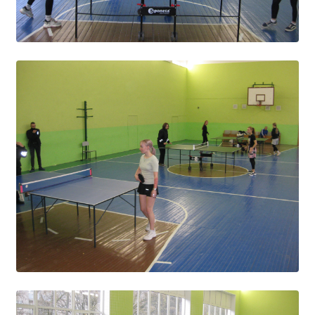
Расписание занятий
Заочное отделение
Локальные акты
ВОСПИТАТЕЛЬНАЯ РАБОТА
Безопасность на железной дороге
ГТО
Дополнительное образование
Информационная безопасность
Информация для детей-сирот
Памятные даты военной истории
Пожарная безопасность
Программа воспитания
Противодействие терроризму
Профилактическая работа
Работа педагога-психолога