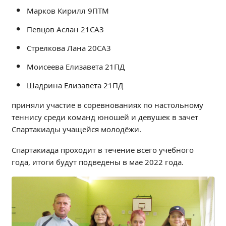
Независимая оценка качества
Марков Кирилл 9ПТМ
Профориентация
Певцов Аслан 21СА3
Обращения онлайн
Стрелкова Лана 20СА3
Контакты
Региональный центр по профилактике ДДТТ
Моисеева Елизавета 21ПД
Учебно-производственный комплекс
Шадрина Елизавета 21ПД
Центр карьеры
приняли участие в соревнованиях по настольному
Противодействие коррупции
теннису среди команд юношей и девушек в зачет
Всероссийское чемпионатное движение
Спартакиады учащейся молодёжи.
Региональная инновационная площадка
Спартакиада проходит в течение всего учебного
года, итоги будут подведены в мае 2022 года.
СВЕДЕНИЯ ОБ ОБРАЗОВАТЕЛЬНОЙ ОРГАНИЗАЦИИ
Основные сведения
Структура и органы управления образовательной
организацией
Документы