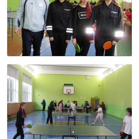
Образование
Образовательные стандарты и требования
Руководство
Педагогический состав
Материально-техническое обеспечение и
оснащенность образовательного процесса.
Доступная среда
Стипендии и меры поддержки обучающихся
Платные образовательные услуги
Финансово-хозяйственная деятельность
Вакантные места для приёма (перевода)
Международное сотрудничество
Организация питания в образовательной
организации
УЧЕБНАЯ РАБОТА