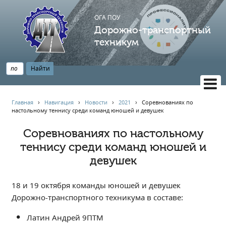
ОГА ПОУ
Дорожно-транспортный
техникум
ВЕРСИЯ САЙТА ДЛЯ СЛАБОВИДЯЩИХ
Главная
›
Навигация
›
Новости
›
2021
›
Cоревнованиях по
настольному теннису среди команд юношей и девушек
НАВИГАЦИЯ
Главная
Cоревнованиях по настольному
теннису среди команд юношей и
Профессионалитет
девушек
АБИТУРИЕНТУ
Опрос по качеству образования
18 и 19 октября команды юношей и девушек
Новости
Дорожно-транспортного техникума в составе:
Наблюдательный совет
Латин Андрей 9ПТМ
Информация