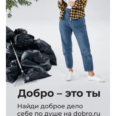
Расписание занятий
Заочное отделение
Локальные акты
ВОСПИТАТЕЛЬНАЯ РАБОТА
Безопасность на железной дороге
ГТО
Дополнительное образование
Информационная безопасность
Информация для детей-сирот
Памятные даты военной истории
Пожарная безопасность
Программа воспитания
Противодействие терроризму
Профилактическая работа
Работа педагога-психолога