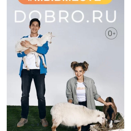
Независимая оценка качества
Профориентация
Обращения онлайн
Контакты
Региональный центр по профилактике ДДТТ
Учебно-производственный комплекс
Центр карьеры
Противодействие коррупции
Всероссийское чемпионатное движение
Региональная инновационная площадка
СВЕДЕНИЯ ОБ ОБРАЗОВАТЕЛЬНОЙ ОРГАНИЗАЦИИ
Основные сведения
Структура и органы управления образовательной
организацией
Документы