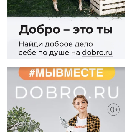
Образование
Образовательные стандарты и требования
Руководство
Педагогический состав
Материально-техническое обеспечение и
оснащенность образовательного процесса.
Доступная среда
Стипендии и меры поддержки обучающихся
Платные образовательные услуги
Финансово-хозяйственная деятельность
Вакантные места для приёма (перевода)
Международное сотрудничество
Организация питания в образовательной
организации
УЧЕБНАЯ РАБОТА