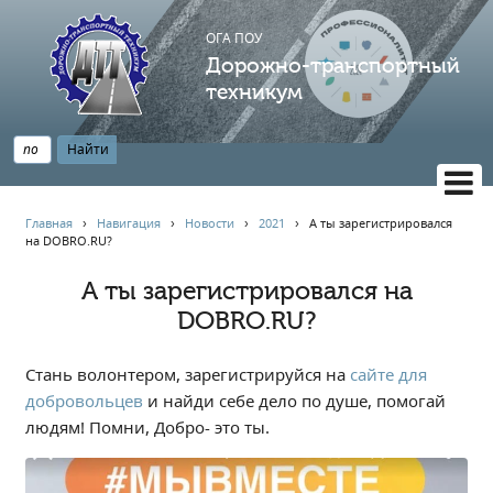
ОГА ПОУ
Дорожно-транспортный
техникум
ВЕРСИЯ САЙТА ДЛЯ СЛАБОВИДЯЩИХ
Главная
›
Навигация
›
Новости
›
2021
›
А ты зарегистрировался
на DOBRO.RU?
НАВИГАЦИЯ
Главная
А ты зарегистрировался на
DOBRO.RU?
Профессионалитет
АБИТУРИЕНТУ
Стань волонтером, зарегистрируйся на
сайте для
Опрос по качеству образования
добровольцев
и найди себе дело по душе, помогай
Новости
людям! Помни, Добро- это ты.
Наблюдательный совет
Информация