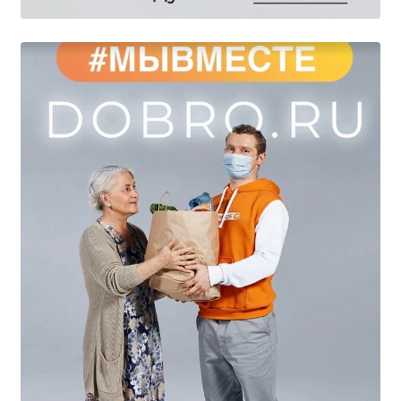
Студенческий совет
Студенческий спортивный клуб
МЕТОДИЧЕСКАЯ РАБОТА
В помощь педагогам и мастерам ПО
ПРОЧЕЕ
История нашего техникума
Фотографии техникума
ПОЛЕЗНЫЕ ССЫЛКИ
Министерство науки и высшего образования
РФ
Главное управление по контролю за оборотом
наркотиков