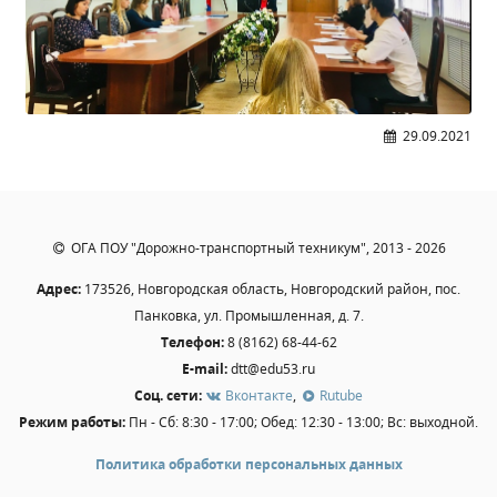
Образование
Образовательные стандарты и требования
Руководство
Педагогический состав
29.09.2021
Материально-техническое обеспечение и
оснащенность образовательного процесса.
Доступная среда
Стипендии и меры поддержки обучающихся
ОГА ПОУ "Дорожно-транспортный техникум", 2013 - 2026
Платные образовательные услуги
Адрес:
173526, Новгородская область, Новгородский район, пос.
Финансово-хозяйственная деятельность
Панковка, ул. Промышленная, д. 7.
Вакантные места для приёма (перевода)
Телефон:
8 (8162) 68-44-62
Международное сотрудничество
E-mail:
dtt@edu53.ru
Организация питания в образовательной
Соц. сети:
Вконтакте
,
Rutube
организации
Режим работы:
Пн - Сб: 8:30 - 17:00; Обед: 12:30 - 13:00; Вс: выходной.
Политика обработки персональных данных
УЧЕБНАЯ РАБОТА