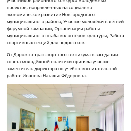
участников районного конкурса молодёжных
Независимая оценка качества
проектов, направленных на социально-
Профориентация
экономическое развитие Новгородского
Обращения онлайн
муниципального района, Участие молодёжи в летней
форумной кампании, Организация работы
Контакты
муниципального штаба волонтеров культуры, Работа
Региональный центр по профилактике ДДТТ
спортивных секций для подростков.
Учебно-производственный комплекс
От Дорожно-транспортного техникума в заседании
Центр карьеры
совета молодёжной политики приняла участие
Противодействие коррупции
заместитель директора по учебно-воспитательной
Всероссийское чемпионатное движение
работе Иванова Наталья Фёдоровна.
Региональная инновационная площадка
СВЕДЕНИЯ ОБ ОБРАЗОВАТЕЛЬНОЙ ОРГАНИЗАЦИИ
Основные сведения
Структура и органы управления образовательной
организацией
Документы