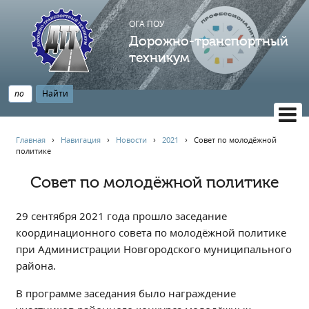
ОГА ПОУ
Дорожно-транспортный
техникум
ВЕРСИЯ САЙТА ДЛЯ СЛАБОВИДЯЩИХ
Главная
›
Навигация
›
Новости
›
2021
›
️Совет по молодёжной
политике
НАВИГАЦИЯ
Главная
️Совет по молодёжной политике
Профессионалитет
29 сентября 2021 года прошло заседание
АБИТУРИЕНТУ
координационного совета по молодёжной политике
Опрос по качеству образования
при Администрации Новгородского муниципального
Новости
района.
Наблюдательный совет
В программе заседания было награждение
Информация