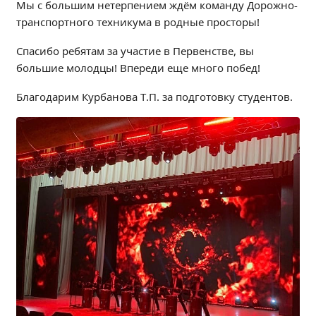
Мы с большим нетерпением ждём команду Дорожно-
Независимая оценка качества
транспортного техникума в родные просторы!
Профориентация
Спасибо ребятам за участие в Первенстве, вы
Обращения онлайн
большие молодцы! Впереди еще много побед!
Контакты
Региональный центр по профилактике ДДТТ
Благодарим Курбанова Т.П. за подготовку студентов.
Учебно-производственный комплекс
Центр карьеры
Противодействие коррупции
Всероссийское чемпионатное движение
Региональная инновационная площадка
СВЕДЕНИЯ ОБ ОБРАЗОВАТЕЛЬНОЙ ОРГАНИЗАЦИИ
Основные сведения
Структура и органы управления образовательной
организацией
Документы