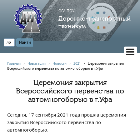
ОГА ПОУ
Дорожно-транспортный
техникум
ВЕРСИЯ САЙТА ДЛЯ СЛАБОВИДЯЩИХ
Главная
›
Навигация
›
Новости
›
2021
›
️Церемония закрытия
Всероссийского первенства по автомногоборью в г.Уфа️
НАВИГАЦИЯ
Главная
️Церемония закрытия
Всероссийского первенства по
Профессионалитет
автомногоборью в г.Уфа️
АБИТУРИЕНТУ
Опрос по качеству образования
Сегодня, 17 сентября 2021 года прошла церемония
Новости
закрытия Всероссийского первенства по
Наблюдательный совет
автомногоборью.
Информация