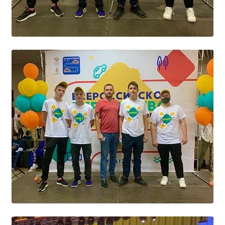
Расписание занятий
Заочное отделение
Локальные акты
ВОСПИТАТЕЛЬНАЯ РАБОТА
Безопасность на железной дороге
ГТО
Дополнительное образование
Информационная безопасность
Информация для детей-сирот
Памятные даты военной истории
Пожарная безопасность
Программа воспитания
Противодействие терроризму
Профилактическая работа
Работа педагога-психолога