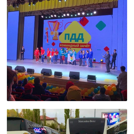
Студенческий совет
Студенческий спортивный клуб
МЕТОДИЧЕСКАЯ РАБОТА
В помощь педагогам и мастерам ПО
ПРОЧЕЕ
История нашего техникума
Фотографии техникума
ПОЛЕЗНЫЕ ССЫЛКИ
Министерство науки и высшего образования
РФ
Главное управление по контролю за оборотом
наркотиков