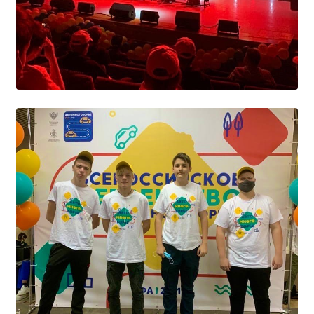
Образование
Образовательные стандарты и требования
Руководство
Педагогический состав
Материально-техническое обеспечение и
оснащенность образовательного процесса.
Доступная среда
Стипендии и меры поддержки обучающихся
Платные образовательные услуги
Финансово-хозяйственная деятельность
Вакантные места для приёма (перевода)
Международное сотрудничество
Организация питания в образовательной
организации
УЧЕБНАЯ РАБОТА