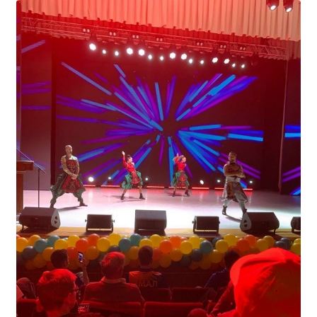
Студенческий совет
Студенческий спортивный клуб
МЕТОДИЧЕСКАЯ РАБОТА
В помощь педагогам и мастерам ПО
ПРОЧЕЕ
История нашего техникума
Фотографии техникума
ПОЛЕЗНЫЕ ССЫЛКИ
Министерство науки и высшего образования
РФ
Главное управление по контролю за оборотом
наркотиков