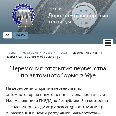
ОГА ПОУ
Дорожно-транспортный
техникум
ВЕРСИЯ САЙТА ДЛЯ СЛАБОВИДЯЩИХ
Главная
›
Навигация
›
Новости
›
2021
›
Церемония открытия
первенства по автомногоборью в Уфе
НАВИГАЦИЯ
Главная
Церемония открытия первенства
по автомногоборью в Уфе
Профессионалитет
АБИТУРИЕНТУ
На церемонии открытия первенства по
Опрос по качеству образования
автомногоборью напутственные слова произнесли
Новости
И.о. Начальника ГИБДД по Республике Башкортостан
Наблюдательный совет
- Севастьянов Владимир Александрович, Министр
Информация
образования и науки республики Башкортостан-