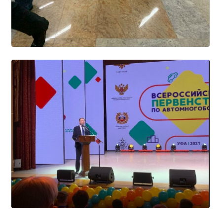
Расписание занятий
Заочное отделение
Локальные акты
ВОСПИТАТЕЛЬНАЯ РАБОТА
Безопасность на железной дороге
ГТО
Дополнительное образование
Информационная безопасность
Информация для детей-сирот
Памятные даты военной истории
Пожарная безопасность
Программа воспитания
Противодействие терроризму
Профилактическая работа
Работа педагога-психолога