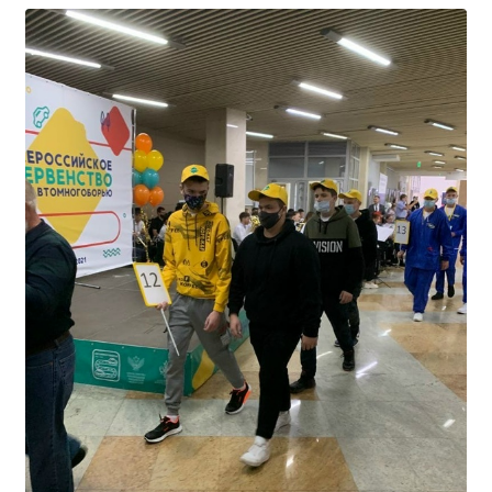
Образование
Образовательные стандарты и требования
Руководство
Педагогический состав
Материально-техническое обеспечение и
оснащенность образовательного процесса.
Доступная среда
Стипендии и меры поддержки обучающихся
Платные образовательные услуги
Финансово-хозяйственная деятельность
Вакантные места для приёма (перевода)
Международное сотрудничество
Организация питания в образовательной
организации
УЧЕБНАЯ РАБОТА