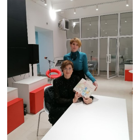
Расписание занятий
Заочное отделение
Локальные акты
ВОСПИТАТЕЛЬНАЯ РАБОТА
Безопасность на железной дороге
ГТО
Дополнительное образование
Информационная безопасность
Информация для детей-сирот
Памятные даты военной истории
Пожарная безопасность
Программа воспитания
Противодействие терроризму
Профилактическая работа
Работа педагога-психолога