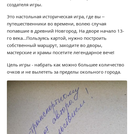
создателя игры.
Независимая оценка качества
Профориентация
Это настольная историческая игра, где вы –
Обращения онлайн
путешественники во времени, волею случая
Контакты
попавшие в древний Новгород. На дворе начало 13-
го века...Пользуясь картой, нужно построить
Региональный центр по профилактике ДДТТ
собственный маршрут, заходите во дворы,
Учебно-производственный комплекс
мастерские и храмы посетите легендарное вече!
Центр карьеры
Цель игры - набрать как можно большее количество
Противодействие коррупции
очков и не вылететь за пределы окольного города.
Всероссийское чемпионатное движение
Региональная инновационная площадка
СВЕДЕНИЯ ОБ ОБРАЗОВАТЕЛЬНОЙ ОРГАНИЗАЦИИ
Основные сведения
Структура и органы управления образовательной
организацией
Документы