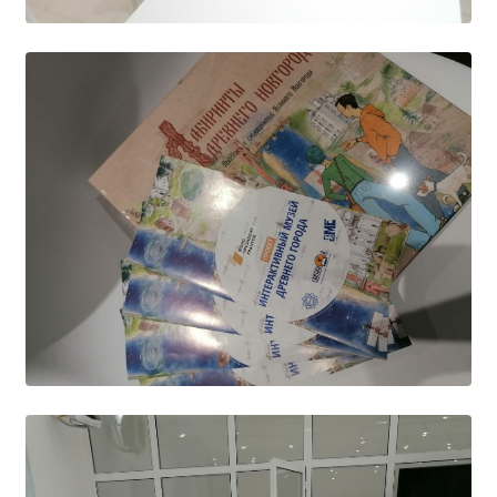
Студенческий совет
Студенческий спортивный клуб
МЕТОДИЧЕСКАЯ РАБОТА
В помощь педагогам и мастерам ПО
ПРОЧЕЕ
История нашего техникума
Фотографии техникума
ПОЛЕЗНЫЕ ССЫЛКИ
Министерство науки и высшего образования
РФ
Главное управление по контролю за оборотом
наркотиков