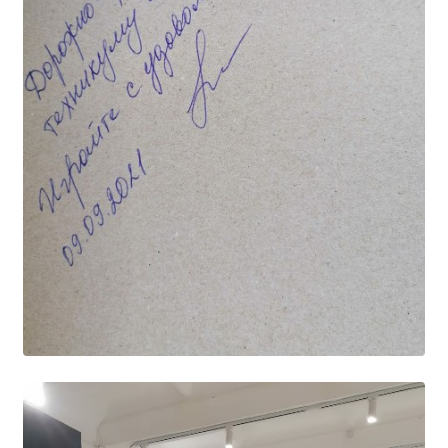
Образование
Образовательные стандарты и требования
Руководство
Педагогический состав
Материально-техническое обеспечение и
оснащенность образовательного процесса.
Доступная среда
Стипендии и меры поддержки обучающихся
Платные образовательные услуги
Финансово-хозяйственная деятельность
Вакантные места для приёма (перевода)
Международное сотрудничество
Организация питания в образовательной
организации
УЧЕБНАЯ РАБОТА