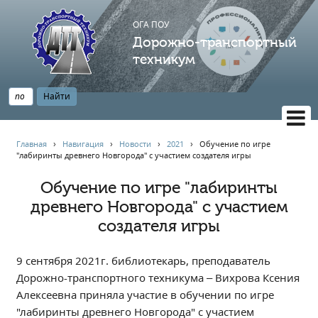
ОГА ПОУ
Дорожно-транспортный
техникум
ВЕРСИЯ САЙТА ДЛЯ СЛАБОВИДЯЩИХ
Главная
›
Навигация
›
Новости
›
2021
›
️Обучение по игре
"лабиринты древнего Новгорода" с участием создателя игры️
НАВИГАЦИЯ
Главная
️Обучение по игре "лабиринты
древнего Новгорода" с участием
Профессионалитет
создателя игры️
АБИТУРИЕНТУ
Опрос по качеству образования
9 сентября 2021г. библиотекарь, преподаватель
Новости
Дорожно-транспортного техникума – Вихрова Ксения
Наблюдательный совет
Алексеевна приняла участие в обучении по игре
Информация
"лабиринты древнего Новгорода" с участием