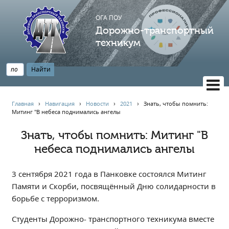
ОГА ПОУ
Дорожно-транспортный
техникум
ВЕРСИЯ САЙТА ДЛЯ СЛАБОВИДЯЩИХ
Главная
›
Навигация
›
Новости
›
2021
›
️Знать, чтобы помнить:
Митинг "В небеса поднимались ангелы
НАВИГАЦИЯ
Главная
️Знать, чтобы помнить: Митинг "В
небеса поднимались ангелы
Профессионалитет
АБИТУРИЕНТУ
3 сентября 2021 года в Панковке состоялся Митинг
Опрос по качеству образования
Памяти и Скорби, посвящённый Дню солидарности в
Новости
борьбе с терроризмом.
Наблюдательный совет
Студенты Дорожно- транспортного техникума вместе
Информация