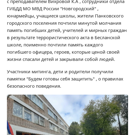
с преподавателем Вихровой К.А , сотрудники отдела
Независимая оценка качества
ГИБДД МО МВД России "Новгородский" ,
Профориентация
юнармейцы, учащиеся школы, жители Панковского
Обращения онлайн
городского поселения почтили минутой молчания
память погибших детей, учителей и мирных граждан
Контакты
в результате террористического акта в Бесланской
Региональный центр по профилактике ДДТТ
школе, поименно почтили память каждого
Учебно-производственный комплекс
погибшего офицера, героев, которые ценой своей
Центр карьеры
жизни спасали детей и закрывали собой людей.
Противодействие коррупции
Участники митинга, дети и родители получили
Всероссийское чемпионатное движение
памятки "Будем готовы себя защитить" , о правилах
Региональная инновационная площадка
безопасного поведения.
СВЕДЕНИЯ ОБ ОБРАЗОВАТЕЛЬНОЙ ОРГАНИЗАЦИИ
Основные сведения
Структура и органы управления образовательной
организацией
Документы