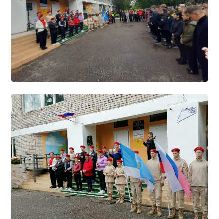
Образование
Образовательные стандарты и требования
Руководство
Педагогический состав
Материально-техническое обеспечение и
оснащенность образовательного процесса.
Доступная среда
Стипендии и меры поддержки обучающихся
Платные образовательные услуги
Финансово-хозяйственная деятельность
Вакантные места для приёма (перевода)
Международное сотрудничество
Организация питания в образовательной
организации
УЧЕБНАЯ РАБОТА