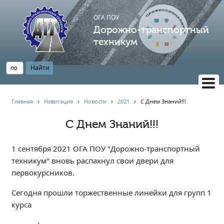
ОГА ПОУ
Дорожно-транспортный
техникум
ВЕРСИЯ САЙТА ДЛЯ СЛАБОВИДЯЩИХ
Главная
›
Навигация
›
Новости
›
2021
›
С Днем Знаний!!!
НАВИГАЦИЯ
С Днем Знаний!!!
Главная
Профессионалитет
1 сентября 2021 ОГА ПОУ "Дорожно-транспортный
АБИТУРИЕНТУ
техникум" вновь распахнул свои двери для
первокурсников.
Опрос по качеству образования
Новости
Сегодня прошли торжественные линейки для групп 1
Наблюдательный совет
курса
Информация