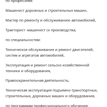
️по профессиям:
Независимая оценка качества
Машинист дорожных и строительных машин,
Профориентация
Обращения онлайн
Мастер по ремонту и обслуживанию автомобилей,
Контакты
Тракторист -машинист сх производства,
Региональный центр по профилактике ДДТТ
Учебно-производственный комплекс
️по специальностям:
Центр карьеры
Техническое обслуживание и ремонт двигателей,
Противодействие коррупции
систем и агрегатов автомобилей,
Всероссийское чемпионатное движение
Эксплуатация и ремонт сельско-хозяйственной
Региональная инновационная площадка
техники и оборудования,
СВЕДЕНИЯ ОБ ОБРАЗОВАТЕЛЬНОЙ ОРГАНИЗАЦИИ
Правоохранительная деятельность;
Основные сведения
Техническая эксплуатация подъемно-транспортных,
Структура и органы управления образовательной
строительных, дорожных машин и оборудования,
организацией
Документы
️по программам профессионального обучения: