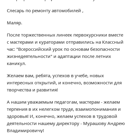
Образование
Слесарь по ремонту автомобилей ,
Образовательные стандарты и требования
Маляр.
Руководство
Педагогический состав
После торжественных линеек первокурсники вместе
Материально-техническое обеспечение и
с мастерами и кураторами отправились на Классный
оснащенность образовательного процесса.
час: "Всероссийский урок по основам безопасности
Доступная среда
жизнедеятельности" и адаптации после летних
Стипендии и меры поддержки обучающихся
каникул.
Платные образовательные услуги
Желаем вам, ребята, успехов в учебе, новых
Финансово-хозяйственная деятельность
интересных открытий, и конечно, возможности для
Вакантные места для приёма (перевода)
творчества и развития!
Международное сотрудничество
А нашим уважаемым педагогам, мастерам - желаем
Организация питания в образовательной
терпения в их нелегком труде, взаимопонимания и
организации
здоровья! И, конечно, желаем успехов в трудовой
деятельности нашему директору - Мурашову Андрею
УЧЕБНАЯ РАБОТА
Владимировичу!