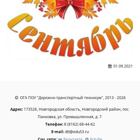
Студенческий совет
Студенческий спортивный клуб
МЕТОДИЧЕСКАЯ РАБОТА
В помощь педагогам и мастерам ПО
ПРОЧЕЕ
01.09.2021
История нашего техникума
Фотографии техникума
ОГА ПОУ "Дорожно-транспортный техникум", 2013 - 2026
ПОЛЕЗНЫЕ ССЫЛКИ
Адрес:
173526, Новгородская область, Новгородский район, пос.
Министерство науки и высшего образования
Панковка, ул. Промышленная, д. 7.
РФ
Телефон:
8 (8162) 68-44-62
Главное управление по контролю за оборотом
E-mail:
dtt@edu53.ru
наркотиков
Соц. сети:
Вконтакте
,
Rutube