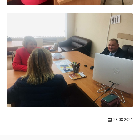
Расписание занятий
Заочное отделение
Локальные акты
ВОСПИТАТЕЛЬНАЯ РАБОТА
Безопасность на железной дороге
ГТО
Дополнительное образование
Информационная безопасность
Информация для детей-сирот
Памятные даты военной истории
Пожарная безопасность
Программа воспитания
23.08.2021
Противодействие терроризму
Профилактическая работа
Работа педагога-психолога