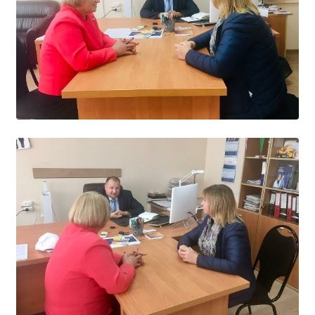
Образование
Образовательные стандарты и требования
Руководство
Педагогический состав
Материально-техническое обеспечение и
оснащенность образовательного процесса.
Доступная среда
Стипендии и меры поддержки обучающихся
Платные образовательные услуги
Финансово-хозяйственная деятельность
Вакантные места для приёма (перевода)
Международное сотрудничество
Организация питания в образовательной
организации
УЧЕБНАЯ РАБОТА