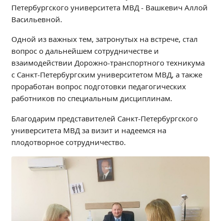
Петербургского университета МВД - Вашкевич Аллой
Независимая оценка качества
Васильевной.
Профориентация
Обращения онлайн
Одной из важных тем, затронутых на встрече, стал
Контакты
вопрос о дальнейшем сотрудничестве и
взаимодействии Дорожно-транспортного техникума
Региональный центр по профилактике ДДТТ
с Санкт-Петербургским университетом МВД, а также
Учебно-производственный комплекс
проработан вопрос подготовки педагогических
Центр карьеры
работников по специальным дисциплинам.
Противодействие коррупции
Благодарим представителей Санкт-Петербургского
Всероссийское чемпионатное движение
университета МВД за визит и надеемся на
Региональная инновационная площадка
плодотворное сотрудничество.
СВЕДЕНИЯ ОБ ОБРАЗОВАТЕЛЬНОЙ ОРГАНИЗАЦИИ
Основные сведения
Структура и органы управления образовательной
организацией
Документы