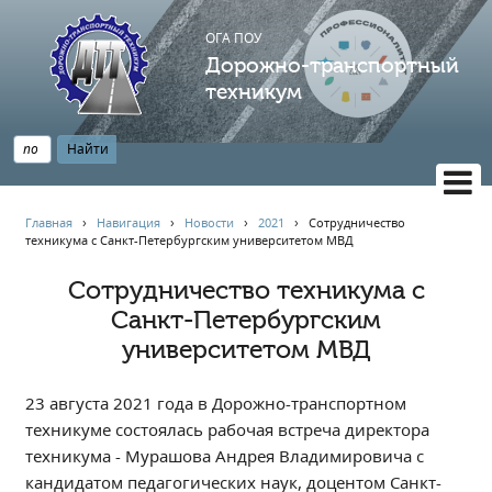
ОГА ПОУ
Дорожно-транспортный
техникум
ВЕРСИЯ САЙТА ДЛЯ СЛАБОВИДЯЩИХ
Главная
›
Навигация
›
Новости
›
2021
›
Сотрудничество
техникума с Санкт-Петербургским университетом МВД
НАВИГАЦИЯ
Главная
Сотрудничество техникума с
Санкт-Петербургским
Профессионалитет
университетом МВД
АБИТУРИЕНТУ
Опрос по качеству образования
23 августа 2021 года в Дорожно-транспортном
Новости
техникуме состоялась рабочая встреча директора
Наблюдательный совет
техникума - Мурашова Андрея Владимировича с
Информация
кандидатом педагогических наук, доцентом Санкт-