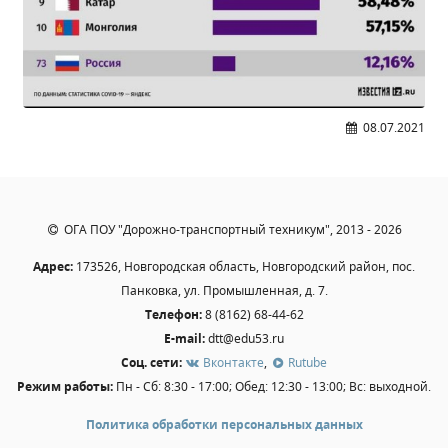
Образование
Образовательные стандарты и требования
Руководство
Педагогический состав
08.07.2021
Материально-техническое обеспечение и
оснащенность образовательного процесса.
Доступная среда
Стипендии и меры поддержки обучающихся
ОГА ПОУ "Дорожно-транспортный техникум", 2013 - 2026
Платные образовательные услуги
Финансово-хозяйственная деятельность
Адрес:
173526, Новгородская область, Новгородский район, пос.
Панковка, ул. Промышленная, д. 7.
Вакантные места для приёма (перевода)
Телефон:
8 (8162) 68-44-62
Международное сотрудничество
E-mail:
dtt@edu53.ru
Организация питания в образовательной
Соц. сети:
Вконтакте
,
Rutube
организации
Режим работы:
Пн - Сб: 8:30 - 17:00; Обед: 12:30 - 13:00; Вс: выходной.
Политика обработки персональных данных
УЧЕБНАЯ РАБОТА