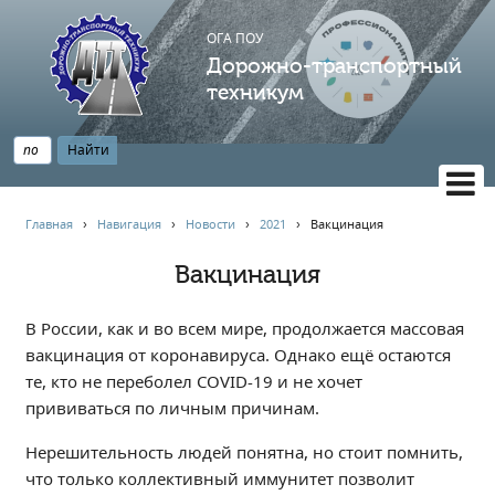
ОГА ПОУ
Дорожно-транспортный
техникум
ВЕРСИЯ САЙТА ДЛЯ СЛАБОВИДЯЩИХ
Главная
›
Навигация
›
Новости
›
2021
›
Вакцинация
НАВИГАЦИЯ
Вакцинация
Главная
Профессионалитет
В России, как и во всем мире, продолжается массовая
АБИТУРИЕНТУ
вакцинация от коронавируса. Однако ещё остаются
те, кто не переболел COVID-19 и не хочет
Опрос по качеству образования
прививаться по личным причинам.
Новости
Наблюдательный совет
Нерешительность людей понятна, но стоит помнить,
что только коллективный иммунитет позволит
Информация