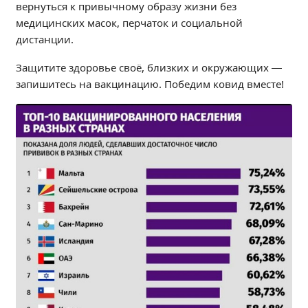
вернуться к привычному образу жизни без
Независимая оценка качества
медицинских масок, перчаток и социальной
Профориентация
дистанции.
Обращения онлайн
Защитите здоровье своё, близких и окружающих —
Контакты
запишитесь на вакцинацию. Победим ковид вместе!
Региональный центр по профилактике ДДТТ
Учебно-производственный комплекс
Центр карьеры
Противодействие коррупции
Всероссийское чемпионатное движение
Региональная инновационная площадка
СВЕДЕНИЯ ОБ ОБРАЗОВАТЕЛЬНОЙ ОРГАНИЗАЦИИ
Основные сведения
Структура и органы управления образовательной
организацией
Документы