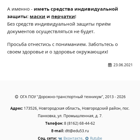
Независимая оценка качества
А именно -
иметь средства индивидуальной
Профориентация
защиты:
маски
и
перчатки
!
Обращения онлайн
Без средств индивидуальной защиты приём
документов осуществляться не будет.
Контакты
Региональный центр по профилактике ДДТТ
Просьба отнестись с пониманием. Заботьтесь о
Учебно-производственный комплекс
своем здоровье и о здоровье окружающих!
Центр карьеры
23.06.2021
Противодействие коррупции
Всероссийское чемпионатное движение
Региональная инновационная площадка
ОГА ПОУ "Дорожно-транспортный техникум", 2013 - 2026
СВЕДЕНИЯ ОБ ОБРАЗОВАТЕЛЬНОЙ ОРГАНИЗАЦИИ
Адрес:
173526, Новгородская область, Новгородский район, пос.
Основные сведения
Панковка, ул. Промышленная, д. 7.
Структура и органы управления образовательной
Телефон:
8 (8162) 68-44-62
организацией
E-mail:
dtt@edu53.ru
Документы
Соц. сети:
Вконтакте
,
Rutube