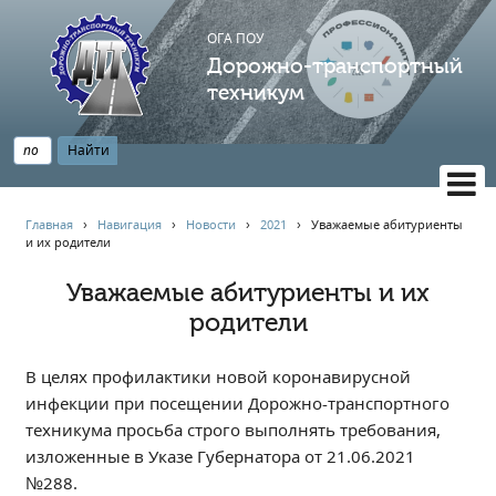
ОГА ПОУ
Дорожно-транспортный
техникум
ВЕРСИЯ САЙТА ДЛЯ СЛАБОВИДЯЩИХ
Главная
›
Навигация
›
Новости
›
2021
›
️Уважаемые абитуриенты
и их родители️
НАВИГАЦИЯ
Главная
️Уважаемые абитуриенты и их
родители️
Профессионалитет
АБИТУРИЕНТУ
В целях профилактики новой коронавирусной
Опрос по качеству образования
инфекции при посещении Дорожно-транспортного
Новости
техникума просьба строго выполнять требования,
Наблюдательный совет
изложенные в Указе Губернатора от 21.06.2021
Информация
№288.