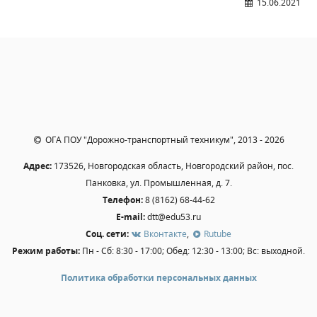
15.06.2021
Независимая оценка качества
Профориентация
Обращения онлайн
Контакты
Региональный центр по профилактике ДДТТ
Учебно-производственный комплекс
Центр карьеры
ОГА ПОУ "Дорожно-транспортный техникум", 2013 - 2026
Противодействие коррупции
Адрес:
173526, Новгородская область, Новгородский район, пос.
Всероссийское чемпионатное движение
Панковка, ул. Промышленная, д. 7.
Региональная инновационная площадка
Телефон:
8 (8162) 68-44-62
E-mail:
dtt@edu53.ru
СВЕДЕНИЯ ОБ ОБРАЗОВАТЕЛЬНОЙ ОРГАНИЗАЦИИ
Соц. сети:
Вконтакте
,
Rutube
Режим работы:
Пн - Сб: 8:30 - 17:00; Обед: 12:30 - 13:00; Вс: выходной.
Основные сведения
Структура и органы управления образовательной
Политика обработки персональных данных
организацией
Документы