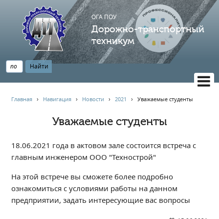
ОГА ПОУ
Дорожно-транспортный
техникум
ВЕРСИЯ САЙТА ДЛЯ СЛАБОВИДЯЩИХ
Главная
›
Навигация
›
Новости
›
2021
›
Уважаемые студенты
НАВИГАЦИЯ
Уважаемые студенты
Главная
Профессионалитет
18.06.2021 года в актовом зале состоится встреча с
АБИТУРИЕНТУ
главным инженером ООО "Технострой"
Опрос по качеству образования
На этой встрече вы сможете более подробно
Новости
ознакомиться с условиями работы на данном
Наблюдательный совет
предприятии, задать интересующие вас вопросы
Информация