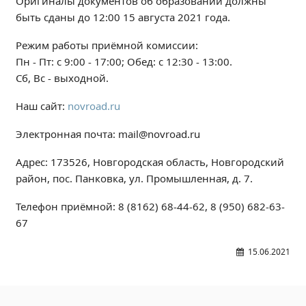
Оригиналы документов об образовании должны
Независимая оценка качества
быть сданы до 12:00 15 августа 2021 года.
Профориентация
Режим работы приёмной комиссии:
Обращения онлайн
Пн - Пт: с 9:00 - 17:00; Обед: с 12:30 - 13:00.
Контакты
Сб, Вс - выходной.
Региональный центр по профилактике ДДТТ
Наш сайт:
novroad.ru
Учебно-производственный комплекс
Центр карьеры
Электронная почта: mail@novroad.ru
Противодействие коррупции
Адрес: 173526, Новгородская область, Новгородский
Всероссийское чемпионатное движение
район, пос. Панковка, ул. Промышленная, д. 7.
Региональная инновационная площадка
Телефон приёмной: 8 (8162) 68-44-62, 8 (950) 682-63-
67
СВЕДЕНИЯ ОБ ОБРАЗОВАТЕЛЬНОЙ ОРГАНИЗАЦИИ
Основные сведения
15.06.2021
Структура и органы управления образовательной
организацией
Документы