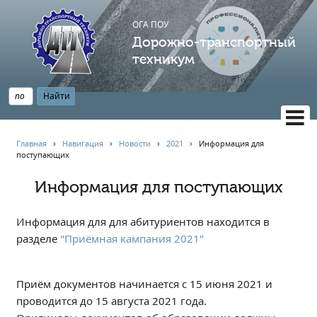
ОГА ПОУ
Дорожно-транспортный
техникум
ВЕРСИЯ САЙТА ДЛЯ СЛАБОВИДЯЩИХ
Главная
›
Навигация
›
Новости
›
2021
›
Информация для
поступающих
НАВИГАЦИЯ
Главная
Информация для поступающих
Профессионалитет
Информация для для абитуриентов находится в
АБИТУРИЕНТУ
разделе
"Приёмная кампания 2021"
Опрос по качеству образования
Новости
Приём документов начинается с 15 июня 2021 и
Наблюдательный совет
проводится до 15 августа 2021 года.
Информация