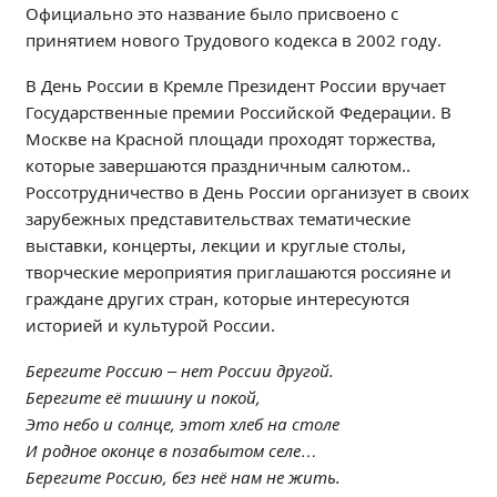
Официально это название было присвоено с
Образование
принятием нового Трудового кодекса в 2002 году.
Образовательные стандарты и требования
В День России в Кремле Президент России вручает
Руководство
Государственные премии Российской Федерации. В
Педагогический состав
Москве на Красной площади проходят торжества,
Материально-техническое обеспечение и
которые завершаются праздничным салютом..
оснащенность образовательного процесса.
Россотрудничество в День России организует в своих
Доступная среда
зарубежных представительствах тематические
Стипендии и меры поддержки обучающихся
выставки, концерты, лекции и круглые столы,
Платные образовательные услуги
творческие мероприятия приглашаются россияне и
Финансово-хозяйственная деятельность
граждане других стран, которые интересуются
историей и культурой России.
Вакантные места для приёма (перевода)
Международное сотрудничество
Берегите Россию – нет России другой.
Организация питания в образовательной
Берегите её тишину и покой,
организации
Это небо и солнце, этот хлеб на столе
И родное оконце в позабытом селе…
УЧЕБНАЯ РАБОТА
Берегите Россию, без неё нам не жить.