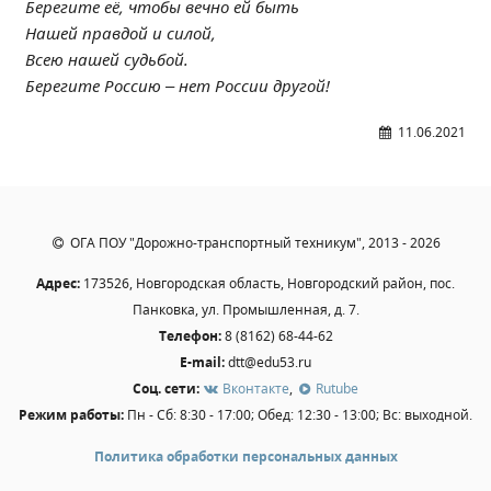
Берегите её, чтобы вечно ей быть
Расписание занятий
Нашей правдой и силой,
Заочное отделение
Всею нашей судьбой.
Локальные акты
Берегите Россию – нет России другой!
11.06.2021
ВОСПИТАТЕЛЬНАЯ РАБОТА
Безопасность на железной дороге
ГТО
Дополнительное образование
ОГА ПОУ "Дорожно-транспортный техникум", 2013 - 2026
Информационная безопасность
Адрес:
173526, Новгородская область, Новгородский район, пос.
Информация для детей-сирот
Панковка, ул. Промышленная, д. 7.
Памятные даты военной истории
Телефон:
8 (8162) 68-44-62
Пожарная безопасность
E-mail:
dtt@edu53.ru
Соц. сети:
Вконтакте
,
Rutube
Программа воспитания
Режим работы:
Пн - Сб: 8:30 - 17:00; Обед: 12:30 - 13:00; Вс: выходной.
Противодействие терроризму
Профилактическая работа
Политика обработки персональных данных
Работа педагога-психолога