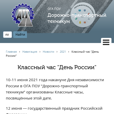
ОГА ПОУ
Дорожно-транспортный
техникум
ВЕРСИЯ САЙТА ДЛЯ СЛАБОВИДЯЩИХ
Главная
›
Навигация
›
Новости
›
2021
›
Классный час "День
России"
НАВИГАЦИЯ
Главная
Классный час "День России"
Профессионалитет
10-11 июня 2021 года накануне Дня независимости
АБИТУРИЕНТУ
России в ОГА ПОУ "Дорожно-транспортный
Опрос по качеству образования
техникум" организованы Классные часы,
Новости
посвящённые этой дате.
Наблюдательный совет
12 июня — государственный праздник Российской
Информация