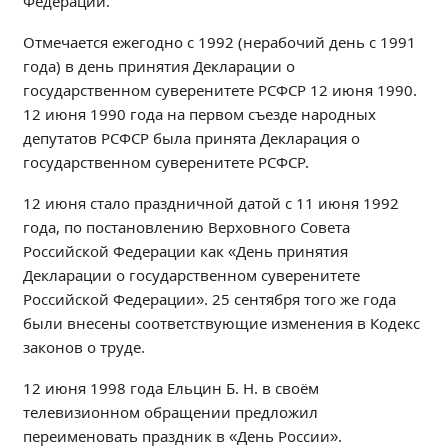
Федерации.
Независимая оценка качества
Отмечается ежегодно с 1992 (нерабочий день с 1991
Профориентация
года) в день принятия Декларации о
Обращения онлайн
государственном суверенитете РСФСР 12 июня 1990.
Контакты
12 июня 1990 года на первом съезде народных
Региональный центр по профилактике ДДТТ
депутатов РСФСР была принята Декларация о
Учебно-производственный комплекс
государственном суверенитете РСФСР.
Центр карьеры
12 июня стало праздничной датой с 11 июня 1992
Противодействие коррупции
года, по постановлению Верховного Совета
Всероссийское чемпионатное движение
Российской Федерации как «День принятия
Декларации о государственном суверенитете
Региональная инновационная площадка
Российской Федерации». 25 сентября того же года
были внесены соответствующие изменения в Кодекс
СВЕДЕНИЯ ОБ ОБРАЗОВАТЕЛЬНОЙ ОРГАНИЗАЦИИ
законов о труде.
Основные сведения
12 июня 1998 года Ельцин Б. Н. в своём
Структура и органы управления образовательной
организацией
телевизионном обращении предложил
переименовать праздник в «День России».
Документы