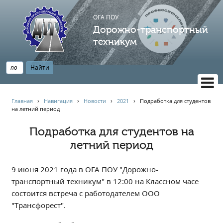
ОГА ПОУ
Дорожно-транспортный
техникум
ВЕРСИЯ САЙТА ДЛЯ СЛАБОВИДЯЩИХ
Главная
›
Навигация
›
Новости
›
2021
›
Подработка для студентов
на летний период
НАВИГАЦИЯ
Главная
Подработка для студентов на
летний период
Профессионалитет
АБИТУРИЕНТУ
9 июня 2021 года в ОГА ПОУ "Дорожно-
Опрос по качеству образования
транспортный техникум" в 12:00 на Классном часе
Новости
состоится встреча с работодателем ООО
Наблюдательный совет
"Трансфорест".
Информация