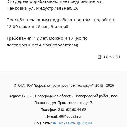
Это деревообрабатывающее предприятие в п.
Независимая оценка качества
Панковка, ул. Индустриальная, 26.
Профориентация
Просьба желающим подработать летом - подойти в
Обращения онлайн
12:00 в актовый зал, 9 июня!!!
Контакты
Региональный центр по профилактике ДДТТ
Требования: 18 лет, можно и 17 (но по
договоренности с работодателем)
Учебно-производственный комплекс
Центр карьеры
03.06.2021
Противодействие коррупции
Всероссийское чемпионатное движение
Региональная инновационная площадка
ОГА ПОУ "Дорожно-транспортный техникум", 2013 - 2026
СВЕДЕНИЯ ОБ ОБРАЗОВАТЕЛЬНОЙ ОРГАНИЗАЦИИ
Адрес:
173526, Новгородская область, Новгородский район, пос.
Основные сведения
Панковка, ул. Промышленная, д. 7.
Телефон:
8 (8162) 68-44-62
Структура и органы управления образовательной
организацией
E-mail:
dtt@edu53.ru
Соц. сети:
Вконтакте
,
Rutube
Документы