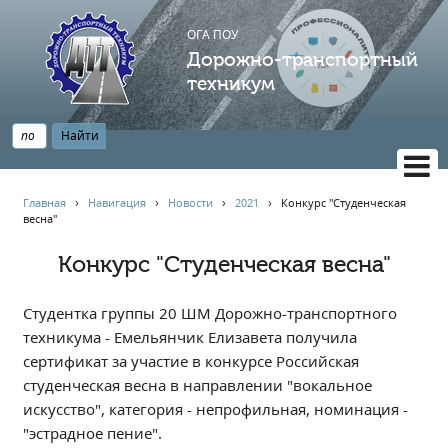
ОГА ПОУ
Дорожно-транспортный
техникум
ВЕРСИЯ САЙТА ДЛЯ СЛАБОВИДЯЩИХ
Главная
›
Навигация
›
Новости
›
2021
›
️Конкурс "Студенческая
весна"️
НАВИГАЦИЯ
Главная
️Конкурс "Студенческая весна"️
Профессионалитет
Студентка группы 20 ШМ Дорожно-транспортного
АБИТУРИЕНТУ
техникума - Емельянчик Елизавета получила
Опрос по качеству образования
сертификат за участие в конкурсе Российская
Новости
студенческая весна в направлении "вокальное
Наблюдательный совет
искусство", категория - непрофильная, номинация -
"эстрадное пение".
Информация