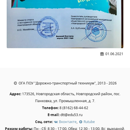
Образование
Образовательные стандарты и требования
Руководство
Педагогический состав
Материально-техническое обеспечение и
оснащенность образовательного процесса.
Доступная среда
01.06.2021
Стипендии и меры поддержки обучающихся
Платные образовательные услуги
Финансово-хозяйственная деятельность
ОГА ПОУ "Дорожно-транспортный техникум", 2013 - 2026
Вакантные места для приёма (перевода)
Международное сотрудничество
Адрес:
173526, Новгородская область, Новгородский район, пос.
Панковка, ул. Промышленная, д. 7.
Организация питания в образовательной
организации
Телефон:
8 (8162) 68-44-62
E-mail:
dtt@edu53.ru
Соц. сети:
Вконтакте
,
Rutube
УЧЕБНАЯ РАБОТА
Режим работы:
Пн - Сб: 8:30 - 17:00; Обед: 12:30 - 13:00; Вс: выходной.