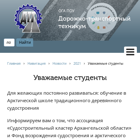
ОГА ПОУ
Дорожно-транспортный
техникум
ВЕРСИЯ САЙТА ДЛЯ СЛАБОВИДЯЩИХ
Главная
›
Навигация
›
Новости
›
2021
›
Уважаемые студенты
НАВИГАЦИЯ
Уважаемые студенты
Главная
Профессионалитет
Для желающих постоянно развиваться: обучение в
АБИТУРИЕНТУ
Арктической школе традиционного деревянного
судостроения
Опрос по качеству образования
Новости
Информируем вам о том, что ассоциация
Наблюдательный совет
«Судостроительный кластер Архангельской области»
и Фонд возрождения судостроения и арктического
Информация