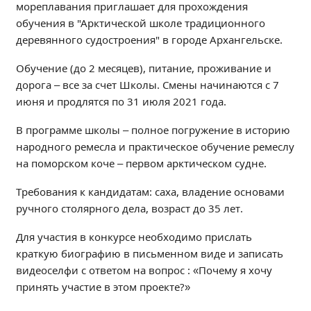
мореплавания приглашает для прохождения
Независимая оценка качества
обучения в "Арктической школе традиционного
Профориентация
деревянного судостроения" в городе Архангельске.
Обращения онлайн
Обучение (до 2 месяцев), питание, проживание и
Контакты
дорога – все за счет Школы. Смены начинаются с 7
Региональный центр по профилактике ДДТТ
июня и продлятся по 31 июля 2021 года.
Учебно-производственный комплекс
️В программе школы – полное погружение в историю
Центр карьеры
народного ремесла и практическое обучение ремеслу
Противодействие коррупции
на поморском коче – первом арктическом судне.
Всероссийское чемпионатное движение
Требования к кандидатам: саха, владение основами
Региональная инновационная площадка
ручного столярного дела, возраст до 35 лет.
СВЕДЕНИЯ ОБ ОБРАЗОВАТЕЛЬНОЙ ОРГАНИЗАЦИИ
Для участия в конкурсе необходимо прислать
Основные сведения
краткую биографию в письменном виде и записать
видеоселфи с ответом на вопрос : «Почему я хочу
Структура и органы управления образовательной
организацией
принять участие в этом проекте?»
Документы