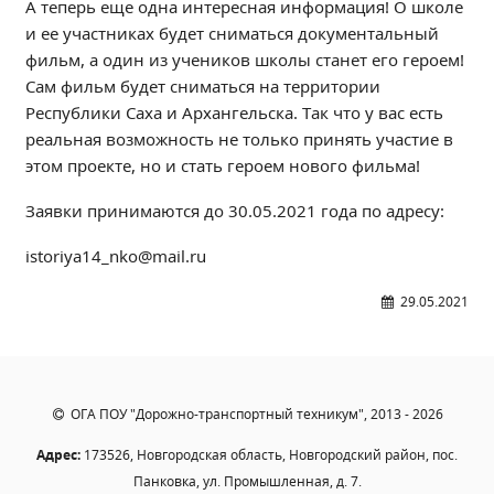
А теперь еще одна интересная информация! О школе
Образование
и ее участниках будет сниматься документальный
Образовательные стандарты и требования
фильм, а один из учеников школы станет его героем!
Сам фильм будет сниматься на территории
Руководство
Республики Саха и Архангельска. Так что у вас есть
Педагогический состав
реальная возможность не только принять участие в
Материально-техническое обеспечение и
этом проекте, но и стать героем нового фильма!
оснащенность образовательного процесса.
Доступная среда
Заявки принимаются до 30.05.2021 года по адресу:
Стипендии и меры поддержки обучающихся
istoriya14_nko@mail.ru
Платные образовательные услуги
Финансово-хозяйственная деятельность
29.05.2021
Вакантные места для приёма (перевода)
Международное сотрудничество
Организация питания в образовательной
организации
ОГА ПОУ "Дорожно-транспортный техникум", 2013 - 2026
Адрес:
173526, Новгородская область, Новгородский район, пос.
УЧЕБНАЯ РАБОТА
Панковка, ул. Промышленная, д. 7.