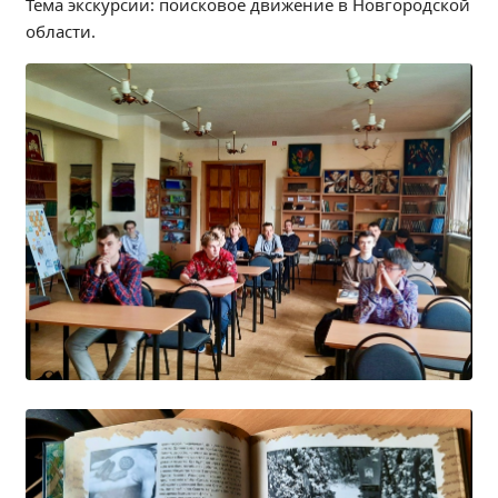
Тема экскурсии: поисковое движение в Новгородской
Независимая оценка качества
области.
Профориентация
Обращения онлайн
Контакты
Региональный центр по профилактике ДДТТ
Учебно-производственный комплекс
Центр карьеры
Противодействие коррупции
Всероссийское чемпионатное движение
Региональная инновационная площадка
СВЕДЕНИЯ ОБ ОБРАЗОВАТЕЛЬНОЙ ОРГАНИЗАЦИИ
Основные сведения
Структура и органы управления образовательной
организацией
Документы