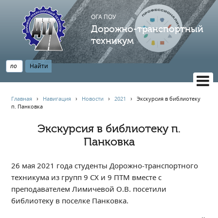
ОГА ПОУ
Дорожно-транспортный
техникум
ВЕРСИЯ САЙТА ДЛЯ СЛАБОВИДЯЩИХ
Главная
›
Навигация
›
Новости
›
2021
›
️Экскурсия в библиотеку
п. Панковка️
НАВИГАЦИЯ
Главная
️Экскурсия в библиотеку п.
Панковка️
Профессионалитет
АБИТУРИЕНТУ
26 мая 2021 года студенты Дорожно-транспортного
Опрос по качеству образования
техникума из групп 9 СХ и 9 ПТМ вместе с
Новости
преподавателем Лимичевой О.В. посетили
Наблюдательный совет
библиотеку в поселке Панковка.
Информация