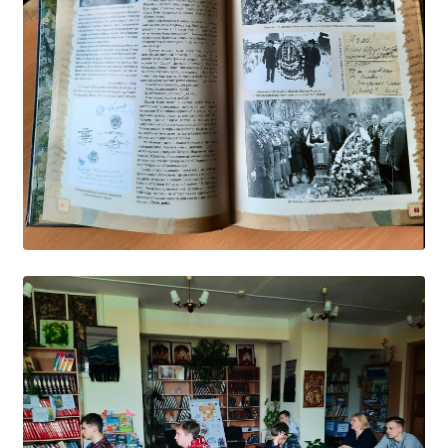
Образование
Образовательные стандарты и требования
Руководство
Педагогический состав
Материально-техническое обеспечение и
оснащенность образовательного процесса.
Доступная среда
Стипендии и меры поддержки обучающихся
Платные образовательные услуги
Финансово-хозяйственная деятельность
Вакантные места для приёма (перевода)
Международное сотрудничество
Организация питания в образовательной
организации
УЧЕБНАЯ РАБОТА