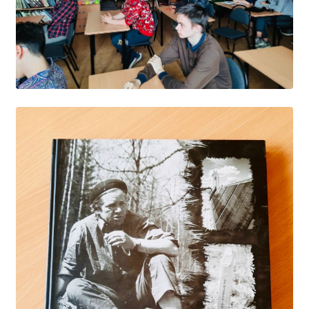
Расписание занятий
Заочное отделение
Локальные акты
ВОСПИТАТЕЛЬНАЯ РАБОТА
Безопасность на железной дороге
ГТО
Дополнительное образование
Информационная безопасность
Информация для детей-сирот
Памятные даты военной истории
Пожарная безопасность
Программа воспитания
Противодействие терроризму
Профилактическая работа
Работа педагога-психолога