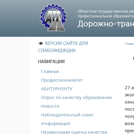
Областное государственное а
профессиональноe образовате
Дорожно-тран
ВЕРСИЯ САЙТА ДЛЯ
Главн
СЛАБОВИДЯЩИХ
НАВИГАЦИЯ
Главная
Профессионалитет
27 
АБИТУРИЕНТУ
эко
Опрос по качеству образования
озн
Новости
пос
Наблюдательный совет
пол
воз
Информация
пре
Независимая оценка качества