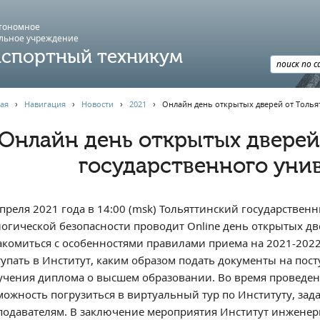
втономное
льное учреждение
спортный техникум
ая
›
Навигация
›
Новости
›
2021
›
️Онлайн день открытых дверей от Толья
️Онлайн день открытых дверей
государственного уни
апреля 2021 года в 14:00 (msk) Тольяттинский государстве
логической безопасности проводит Online день открытых дв
акомиться с особенностями правилами приема на 2021-2022 
тупать в Институт, каким образом подать документы на посту
учения диплома о высшем образовании. Во время проведен
можность погрузиться в виртуальный тур по Институту, за
подавателям. В заключение мероприятия Институт инженер