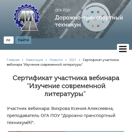
ОГА ПОУ
Дорожно-транспортный
техникум
ВЕРСИЯ САЙТА ДЛЯ СЛАБОВИДЯЩИХ
Главная
›
Навигация
›
Новости
›
2021
›
️Сертификат участника
вебинара "Изучение современной литературы" ️
НАВИГАЦИЯ
Главная
️Сертификат участника вебинара
"Изучение современной
Профессионалитет
литературы" ️
АБИТУРИЕНТУ
Опрос по качеству образования
Участник вебинара: Вихрова Ксения Алексеевна,
Новости
преподаватель ОГА ПОУ "Дорожно-транспортный
Наблюдательный совет
техникум￼".
Информация